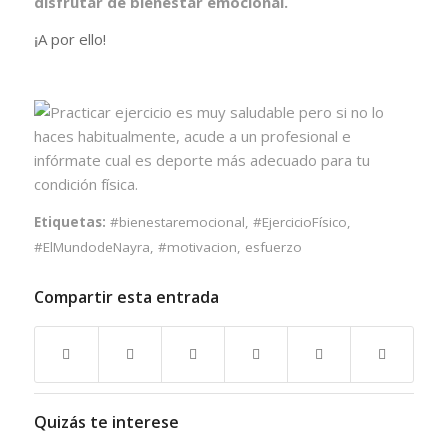
disfrutar de bienestar emocional.
¡
A por ello!
Etiquetas:
#bienestaremocional
,
#EjercicioFísico
,
#ElMundodeNayra
,
#motivacion
,
esfuerzo
Compartir esta entrada
Quizás te interese