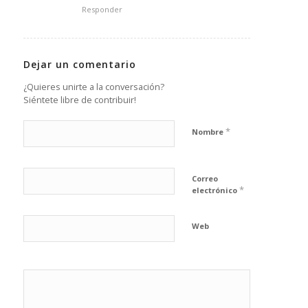
Responder
Dejar un comentario
¿Quieres unirte a la conversación?
Siéntete libre de contribuir!
*
Nombre
Correo
*
electrónico
Web
He leído y
acepto la
Política de