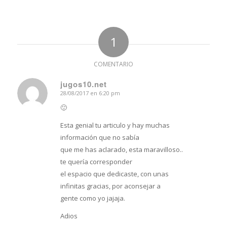
1
COMENTARIO
jugos10.net
28/08/2017 en 6:20 pm
Dice:
🙂
Esta genial tu articulo y hay muchas
información que no sabía
que me has aclarado, esta maravilloso..
te quería corresponder
el espacio que dedicaste, con unas
infinitas gracias, por aconsejar a
gente como yo jajaja.
Adios