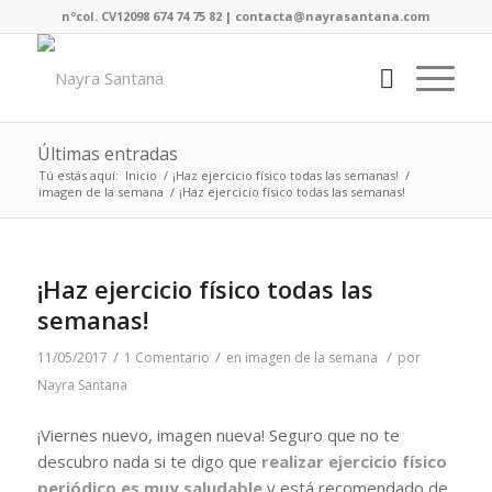
nºcol. CV12098 674 74 75 82 | contacta@nayrasantana.com
Últimas entradas
Tú estás aquí:
Inicio
/
¡Haz ejercicio físico todas las semanas!
/
imagen de la semana
/
¡Haz ejercicio físico todas las semanas!
¡Haz ejercicio físico todas las
semanas!
/
/
/
11/05/2017
1 Comentario
en
imagen de la semana
por
Nayra Santana
¡Viernes nuevo, imagen nueva! Seguro que no te
descubro nada si te digo que
realizar ejercicio físico
periódico es muy saludable
y está recomendado de