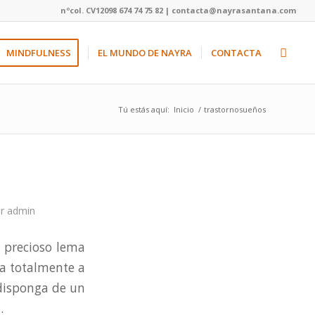
nºcol. CV12098 674 74 75 82 | contacta@nayrasantana.com
MINDFULNESS
EL MUNDO DE NAYRA
CONTACTA
Tú estás aquí:
Inicio
/
trastornosueños
or
admin
 precioso lema
ta totalmente a
 disponga de un
.