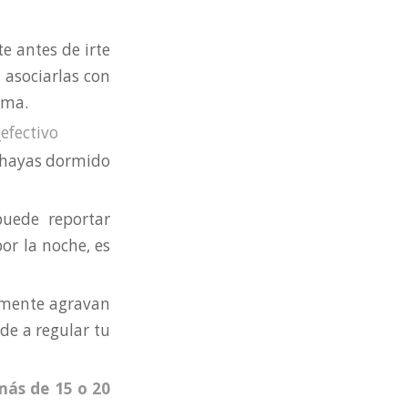
e antes de irte
 asociarlas con
ama.
e hayas dormido
puede reportar
or la noche, es
lmente agravan
de a regular tu
más de 15 o 20