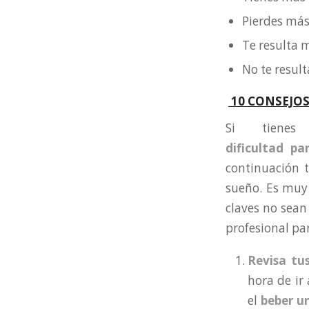
Pierdes más
Te resulta 
No te result
10 CONSEJO
Si tienes
dificultad pa
continuación t
sueño. Es muy
claves no sean
profesional pa
Revisa tu
hora de ir
el
beber un