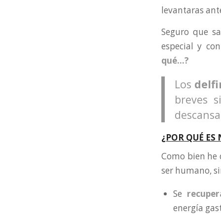
levantaras ant
Seguro que s
especial y co
qué…?
Los
delfi
breves 
descansa
¿POR QUÉ ES
Como bien he c
ser humano, si
Se
recuper
energía gast