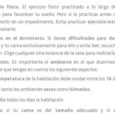
io físico.
El ejercicio físico practicado a lo largo
o para favorecer tu sueño. Pero si lo practicas antes 
ertir en un impedimento. Evita practicar
ejercicio in
ostarte.
es en el dormitorio.
Si tienes
dificultades
para
do
y tu cama exclusivamente para ello y evita leer, escuch
ón. Elige cualquier otra estancia de la casa para realizarl
ción.
Es importante el
ambiente
en el que duermes 
e que tengas en cuenta los siguientes aspectos:
emperatura
de la habitación debe rondar entre los
18-
a tanto los ambientes
secos
como
húmedos.
ila
todos los días la habitación.
sa si tu
cama
es del
tamaño
adecuado y si 