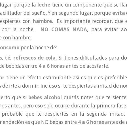
lugar porque la
leche
tiene un componente que se l
facilitador del sueño. Y en segundo lugar, porque
evita
despiertes con
hambre
. Es importante recordar, que 
s por la noche,
NO COMAS NADA
, para evitar a
e con hambre.
 consumo
por la noche de:
s, té, refrescos de cola.
Si tienes dificultades para d
 de bebidas entre
4 a 6 horas
antes de acostarte.
ar
tiene un efecto estimulante así es que es preferib
 de irte a dormir. Incluso si te despiertas a mitad de noc
ierto que si
bebes alcohol
quizás notes que te sient
s antes, pero eso solo ocurre durante la primera fase 
probable que te despiertes en la segunda mitad. 
mendación es que NO bebas entre
4 a 6 horas
antes de 