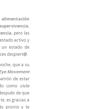
a
alimentación
supervivencia.
iencia
, pero las
estado activo y
n un estado de
es despiert@.
oche, que a su
 Eye Movement
atrón de estar
cido como
ciclo
 después de que
e, es gracias a
más pronto y te