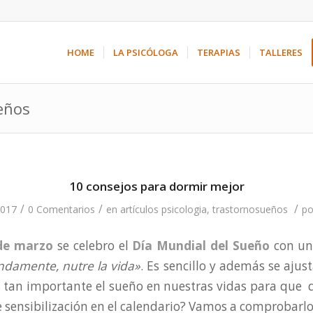
HOME
LA PSICÓLOGA
TERAPIAS
TALLERES
ueños
10 consejos para dormir mejor
/
/
/
2017
0 Comentarios
en
artículos psicologia
,
trastornosueños
p
 de marzo
se celebro el
Día Mundial del Sueño
con un
ndamente, nutre la vida»
. Es sencillo y además se ajus
Es tan importante el sueño en nuestras vidas para que
 sensibilización en el calendario? Vamos a comprobarlo