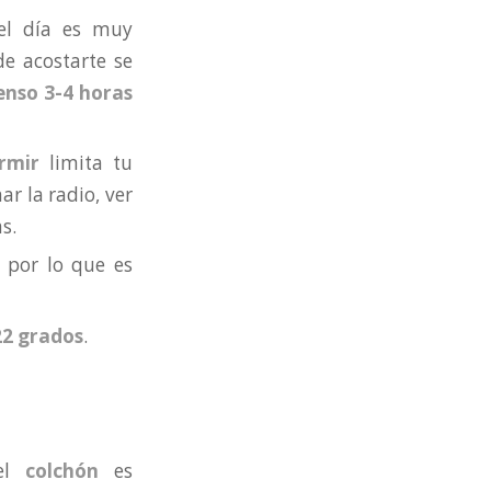
 del día es muy
de acostarte se
tenso 3-4 horas
rmir
limita tu
ar la radio, ver
as.
por lo que es
22 grados
.
el
colchón
es