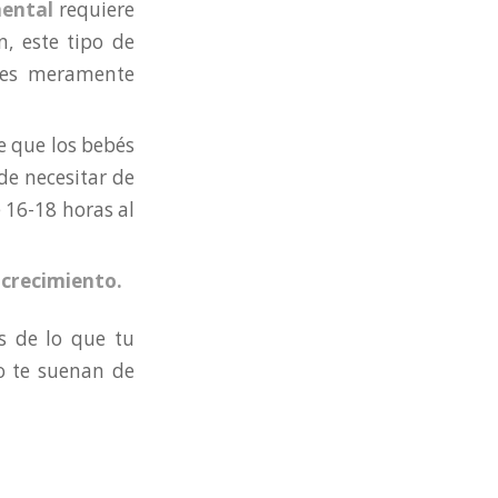
mental
requiere
n, este tipo de
des meramente
e que los bebés
de necesitar de
 16-18 horas al
crecimiento.
s de lo que tu
bo te suenan de