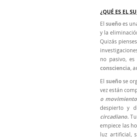
¿QUÉ ES EL S
El
sueño
es un
y la eliminaci
Quizás piense
investigacione
no pasivo, es
consciencia
, 
El
sueño
se or
vez están comp
o movimientos
despierto y 
circadiano
.
Tu
empiece las ho
luz artificial