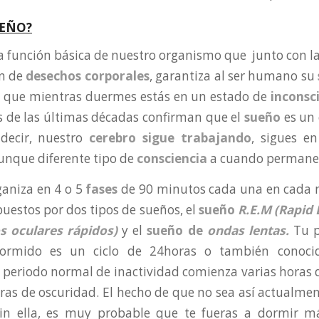
UEÑO?
a función básica de nuestro organismo que junto con l
ón de
desechos corporales
, garantiza al ser humano su
s que mientras duermes estás en un estado de
inconsc
s de las últimas décadas confirman que el
sueño
es un 
 decir, nuestro
cerebro sigue trabajando
, sigues e
aunque diferente tipo de
consciencia
a cuando permanec
ganiza en 4 o 5
fases
de 90 minutos cada una en cada n
uestos por dos tipos de sueños, el
sueño
R.E.M
(Rapid
 oculares rápidos)
y el
sueño
de
ondas lentas
.
Tu p
dormido es un ciclo de 24horas o también cono
 periodo normal de inactividad comienza varias horas
ras de oscuridad. El hecho de que no sea así actualment
, sin ella, es muy probable que te fueras a dormir 