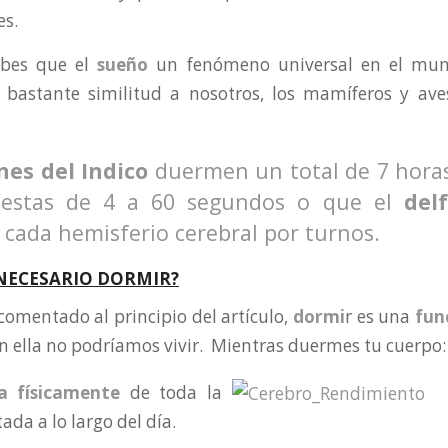
es.
abes que el
sueño
un fenómeno universal en el mun
n bastante similitud a nosotros, los mamíferos y av
nes del Indico
duermen un total de 7 horas
siestas de 4 a 60 segundos o que el
del
 cada hemisferio cerebral por turnos.
 NECESARIO DORMIR?
omentado al principio del artículo,
dormi
r es una
fun
n ella no podríamos vivir. Mientras duermes tu cuerpo:
a físicamente
de toda la
ada a lo largo del día.