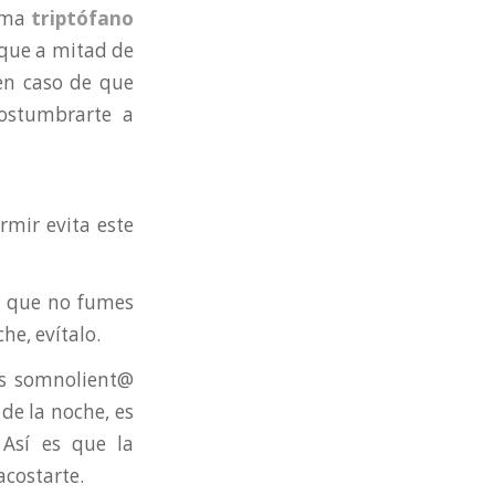
lama
triptófano
que a mitad de
en caso de que
costumbrarte a
ormir evita este
le que no fumes
he, evítalo.
es somnolient@
de la noche, es
Así es que la
acostarte.