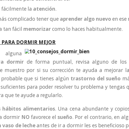
 fácilmente la
atención
.
más complicado tener que
aprender algo nuevo
en ese
a tan fácil
memorizar
como lo haces habitualmente.
S PARA DORMIR MEJOR
 alguna
ra dormir
de forma puntual, revisa alguno de los
e muestro por si su corrección te ayuda a mejorar l
 probable que si tienes algún
trastorno del sueño
más
 suficientes para poder resolver tu problema y tengas 
ra que te ayude a regularlo.
s hábitos alimentarios
. Una cena abundante y copios
 a dormir
NO
favorece el
sueño
. Por el contrario, en a
 vaso de leche
antes de ir a dormir les es beneficioso 