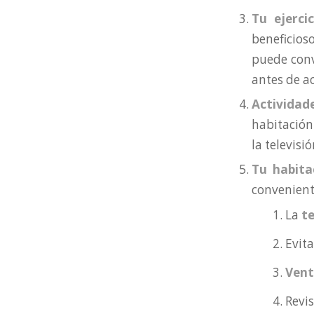
Tu ejercic
beneficios
puede conv
antes de ac
Actividad
habitación 
la televisi
Tu habita
convenient
La
t
Evit
Vent
Revi