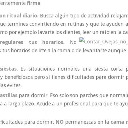
cientemente
firme
.
un ritual diario.
Busca algún tipo de actividad relajant
ue termines convirtiendo en rutinas y que te ayuden a
mo por ejemplo lavarte los dientes, leer un rato en la c
egulares tus horarios.
No
 tus horarios de irte a la cama o de levantarte aunqu
siestas
. Es situaciones normales una siesta corta 
y beneficiosos pero si tienes dificultades para dormir p
as evites.
astillas
para dormir. Eso solo son parches que norma
a a largo plazo. Acude a un profesional para que te ayu
dificultades para dormir,
NO
permanezcas en la
cama