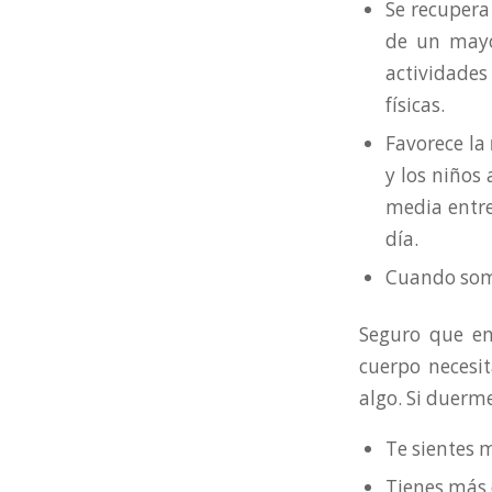
Se recupera
de un may
actividade
físicas.
Favorece la
y los niños
media entre
día.
Cuando som
Seguro que en
cuerpo necesit
algo. Si duerm
Te sientes
Tienes más 