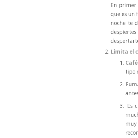
En primer 
que es un 
noche te 
despierte
despertart
Limita el
Café
tipo
Fum
antes
Es c
mucho
muy 
reco