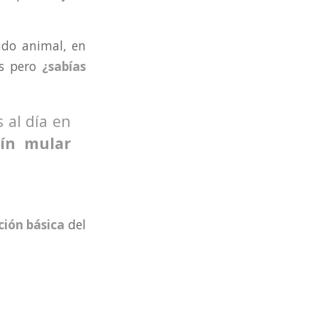
do animal, en
es pero
¿sabías
 al día en
fín mular
ción básica
del