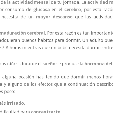
 de la
actividad mental
de tu jornada. La
actividad 
or consumo de
glucosa
en el
cerebro
, por esta razó
s necesita de un
mayor descanso
que las activida
maduración cerebral
. Por esta razón es tan important
 adquieran buenos hábitos para dormir. Un adulto pue
 7-8 horas mientras que un bebé necesita dormir entre
os niños, durante el
sueño
se produce la
hormona del 
 alguna ocasión has tenido que dormir menos hora
a y alguno de los efectos que a continuación descri
es poco:
 más
irritado.
dificultad para
concentrarte
.