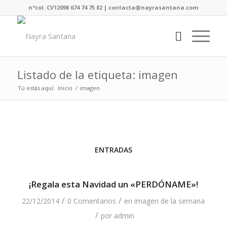
nºcol. CV12098 674 74 75 82 | contacta@nayrasantana.com
Listado de la etiqueta: imagen
Tú estás aquí:
Inicio
/
imagen
ENTRADAS
¡Regala esta Navidad un «PERDÓNAME»!
/
/
22/12/2014
0 Comentarios
en
imagen de la semana
/
por
admin