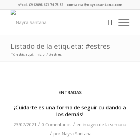
nºcol. CV12098 674 74 75 82 | contacta@nayrasantana.com
Listado de la etiqueta: #estres
Tú estás aquí:
Inicio
/
#estres
ENTRADAS
¡Cuidarte es una forma de seguir cuidando a
los demás!
/
/
23/07/2021
0 Comentarios
en
imagen de la semana
/
por
Nayra Santana