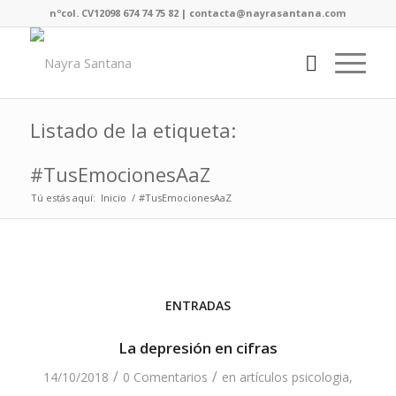
nºcol. CV12098 674 74 75 82 | contacta@nayrasantana.com
Listado de la etiqueta:
#TusEmocionesAaZ
Tú estás aquí:
Inicio
/
#TusEmocionesAaZ
ENTRADAS
La depresión en cifras
/
/
14/10/2018
0 Comentarios
en
artículos psicologia
,