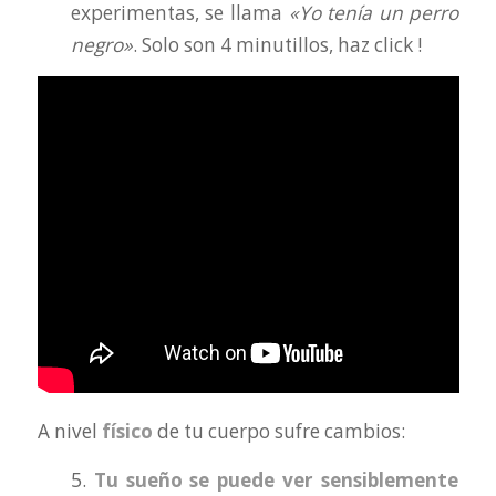
experimentas, se llama
«Yo tenía un perro
negro»
. Solo son 4 minutillos, haz click !
A nivel
físico
de tu cuerpo sufre cambios:
5.
Tu sueño se puede ver sensiblemente