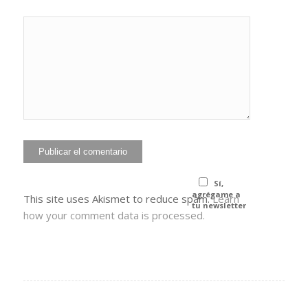
He leído y
acepto la
Política de
*
privacidad
Sí,
agrégame a
This site uses Akismet to reduce spam.
Learn
tu newsletter
how your comment data is processed.