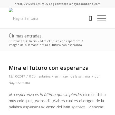
nºcol. CV12098 674 74 75 82 | contacta@nayrasantana.com
Últimas entradas
Tú estás aquí:
Inicio
/
Mira el futuro con esperanza
/
imagen de la semana
/
Mira el futuro con esperanza
Mira el futuro con esperanza
/
/
/
12/10/2017
0 Comentarios
en
imagen de la semana
por
Nayra Santana
«La esperanza es lo último que se pierde»
dice un dicho
muy coloquial, ¿verdad?. ¿Sabes cual es el origen de la
palabra
esperanza
? Viene del latín
sperare
… esperar.