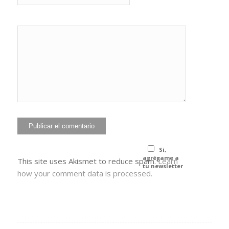
He leído y
acepto la
Política de
*
privacidad
Sí,
agrégame a
This site uses Akismet to reduce spam.
Learn
tu newsletter
how your comment data is processed.