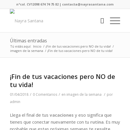
nºcol. CV12098 674 74 75 82 | contacta@nayrasantana.com
Últimas entradas
Tú estás aquí:
Inicio
/
¡Fin de tus vacaciones pero NO de tu vida!
/
imagen de la semana
/
¡Fin de tus vacaciones pero NO de tu vida!
¡Fin de tus vacaciones pero NO de
tu vida!
/
/
/
01/04/2018
0 Comentarios
en
imagen de la semana
por
admin
Llega el final de tus
vacaciones
y eso significa que
tienes que conectar nuevamente con tu
rutina
. Es muy
probable que estas próximas semanas te
resulte