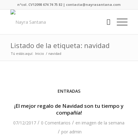
nºcol. CV12098 674 74 75 82 | contacta@nayrasantana.com
Listado de la etiqueta: navidad
Tú estás aquí:
Inicio
/
navidad
ENTRADAS
¡El mejor regalo de Navidad son tu tiempo y
compañía!
/
/
07/12/2017
0 Comentarios
en
imagen de la semana
/
por
admin