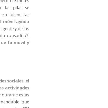
nvierno te metes
e las pilas se
erto bienestar
el móvil ayuda
tu gente y de las
ta cansadita?.
 de tu móvil y
des sociales, el
as actividades
e durante estas
omendable que