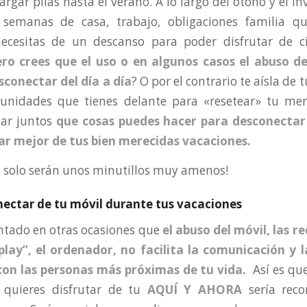
rgar pilas hasta el verano. A lo largo del otoño y el i
semanas de casa, trabajo, obligaciones familia qu
ecesitas de un descanso para poder disfrutar de ci
ero crees que
el uso o en algunos casos el abuso d
sconectar del día a día
? O por el contrario te aísla de 
tunidades que tienes delante para «resetear» tu men
ar juntos
que cosas puedes hacer para desconectar
tar mejor de tus bien merecidas vacaciones.
solo serán unos minutillos muy amenos!
nectar de tu móvil durante tus vacaciones
ntado en otras ocasiones que
el abuso del móvil, las re
play”, el ordenador, no facilita la comunicación y l
on las personas más próximas de tu vida.
Así es qu
 quieres disfrutar de tu
AQUÍ Y AHORA
sería rec