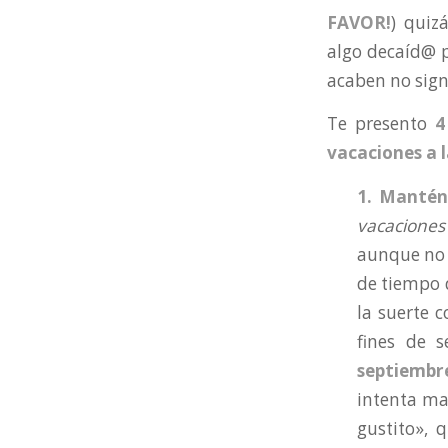
FAVOR!
) quizá
algo decaíd@ p
acaben no sign
Te presento
4
vacaciones a l
1. Mantén
vacaciones
aunque no 
de tiempo d
la suerte 
fines de 
septiembr
intenta ma
gustito», 