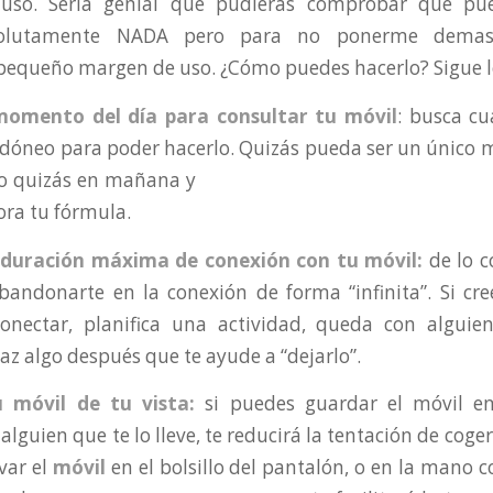
 uso. Sería genial que pudieras comprobar que pu
bsolutamente NADA pero para no ponerme demasi
pequeño margen de uso. ¿Cómo puedes hacerlo? Sigue
 momento del día para consultar tu móvil
: busca cu
óneo para poder hacerlo. Quizás pueda
ser un único 
lo quizás en mañana y
ora tu fórmula.
a duración máxima de conexión con tu móvil:
de lo c
bandonarte en la conexión de forma “infinita”. Si cr
sconectar, planifica una actividad, queda con alguien
 haz algo después que te ayude a “dejarlo”.
u móvil de tu vista:
si puedes guardar el móvil en
 alguien que te lo lleve, te reducirá la tentación de coge
evar el
móvil
en el bolsillo del pantalón, o en la mano