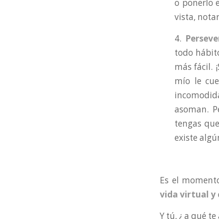
o ponerlo e
vista, notar
4.
Perseve
todo hábit
más fácil. 
mío le cue
incomodida
asoman. Pe
tengas que
existe alg
Es el momento
vida virtual y
Y tú, ¿ a qué te