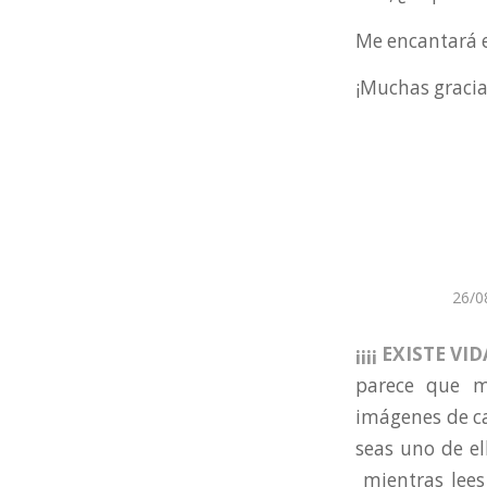
Me encantará e
¡Muchas gracia
26/0
¡¡¡¡ EXISTE V
parece que 
imágenes de ca
seas uno de el
mientras lees 