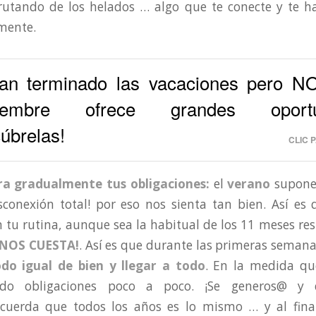
frutando de los helados … algo que te conecte y te h
mente.
an terminado las vacaciones pero NO
tiembre ofrece grandes oportun
úbrelas!
CLIC 
ra gradualmente tus obligaciones:
el
verano
supone
esconexión total! por eso nos sienta tan bien. Así es 
 tu rutina, aunque sea la habitual de los 11 meses res
 NOS CUESTA!
. Así es que durante las primeras seman
do igual de bien y llegar a todo
. En la medida qu
ndo obligaciones poco a poco. ¡Se generos@ y
ecuerda que todos los años es lo mismo … y al fin