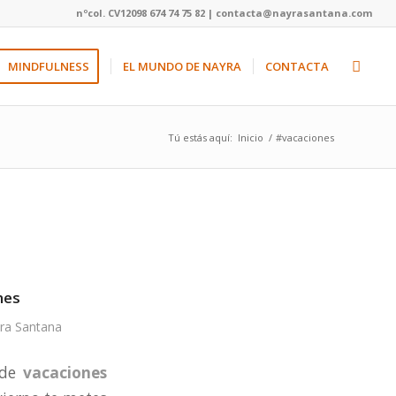
nºcol. CV12098 674 74 75 82 | contacta@nayrasantana.com
MINDFULNESS
EL MUNDO DE NAYRA
CONTACTA
Tú estás aquí:
Inicio
/
#vacaciones
nes
ra Santana
 de
vacaciones