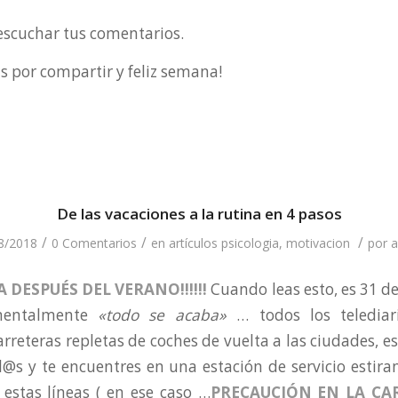
scuchar tus comentarios.
s por compartir y feliz semana!
De las vacaciones a la rutina en 4 pasos
/
/
/
8/2018
0 Comentarios
en
artículos psicologia
,
motivacion
por
a
IDA DESPUÉS DEL VERANO!!!!!!
Cuando leas esto, es 31 de
mentalmente
«todo se acaba»
… todos los telediar
rreteras repletas de coches de vuelta a las ciudades, es
l@s y te encuentres en una estación de servicio estira
estas líneas ( en ese caso …
PRECAUCIÓN EN LA CA