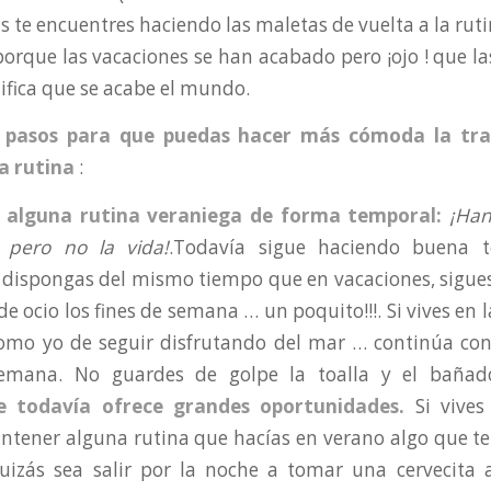
s te encuentres haciendo las maletas de vuelta a la rut
orque las vacaciones se han acabado pero ¡ojo ! que la
ifica que se acabe el mundo.
 pasos para que puedas hacer más cómoda la tran
a rutina
:
 alguna rutina veraniega de forma temporal:
¡Han
 pero no la vida!
.Todavía sigue haciendo buena t
dispongas del mismo tiempo que en vacaciones, sigues
e ocio los fines de semana … un poquito!!!. Si vives en l
como yo de seguir disfrutando del mar … continúa con
semana. No guardes de golpe la toalla y el baña
e todavía ofrece grandes oportunidades.
Si vives 
ntener alguna rutina que hacías en verano algo que te
quizás sea salir por la noche a tomar una cervecita 