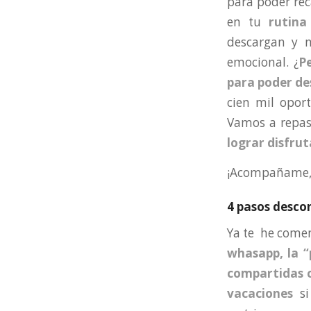
para poder reca
en tu
rutina
descargan y n
emocional. ¿
P
para poder de
cien mil opor
Vamos a repas
lograr disfru
¡Acompañame, 
4 pasos desco
Ya te he come
whasapp, la “
compartidas c
vacaciones
si