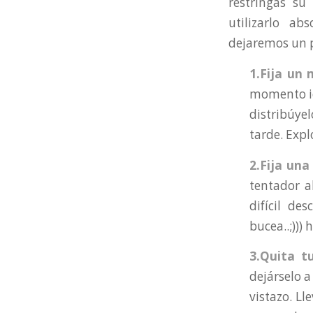
restringas su
utilizarlo a
dejaremos un 
1.Fija un
momento id
distribúye
tarde. Expl
2.Fija un
tentador a
difícil de
bucea..;)))
3.Quita t
dejárselo a
vistazo. Ll