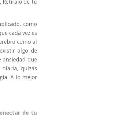
 Retíralo de tu
plicado, como
que cada vez es
cerebro como al
xistir algo de
de ansiedad que
 diaria, quizás
gía. A lo mejor
onectar de tu