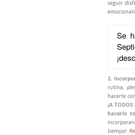
seguir dis
emocional
Se h
Sep
¡desc
2. Incorpo
rutina, ¡d
hacerte con
¡A TODOS
hacerlo to
incorpora
tiempo! R