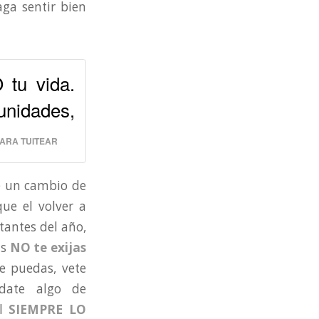
aga sentir bien
 tu vida.
idades,
PARA TUITEAR
 un cambio de
que el volver a
tantes del año,
as
NO te exijas
e puedas, vete
 date algo de
al
SIEMPRE LO