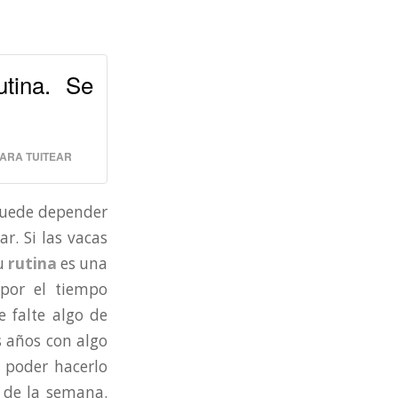
utina. Se
PARA TUITEAR
uede depender
r. Si las vacas
tu
rutina
es una
 por el tiempo
e falte algo de
s años con algo
 poder hacerlo
 de la semana.