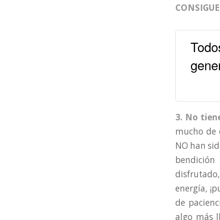
CONSIGUES
Todo
gener
3. No tien
mucho de c
NO han sido
bendición 
disfrutado
energía, ¡
de pacienc
algo más l