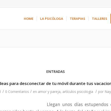
HOME
LA PSICÓLOGA
TERAPIAS
TALLERES
ENTRADAS
ideas para desconectar de tu móvil durante tus vacacio
/
/
/
1
0 Comentarios
en
amor y pareja
,
artículos psicologia
por
Nay
Llegan unos días estupendos