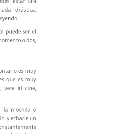
edes estar SIN
ada drástica,
 leyendo…
al puede ser el
momento o dos,
ontario es muy
ees que es muy
, vete al cine,
 la mochila o
rlo y echarle un
 constantemente