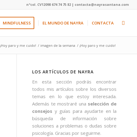
nºcol. CV12098 674 74 75 82 | contacta@nayrasantana.com
MINDFULNESS
EL MUNDO DE NAYRA
CONTACTA
¡Hoy paro y me cuido!
/
imagen de la semana
/
¡Hoy paro y me cuido!
LOS ARTÍCULOS DE NAYRA
En esta sección podrás encontrar
todos mis artículos sobre los diversos
temas en lo que estoy interesada.
Además te mostraré una
selección de
consejos
y guías para ayudarte en la
búsqueda de información sobre
soluciones a problemas o dudas sobre
psicología. Gracias por seguirme.