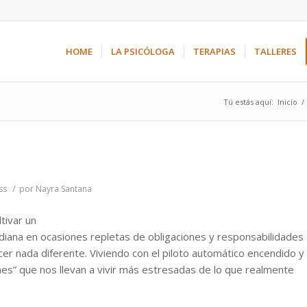
HOME
LA PSICÓLOGA
TERAPIAS
TALLERES
Tú estás aquí:
Inicio
/
/
ss
por
Nayra Santana
tivar un
diana en ocasiones repletas de obligaciones y responsabilidades
r nada diferente. Viviendo con el piloto automático encendido y
nes” que nos llevan a vivir más estresadas de lo que realmente