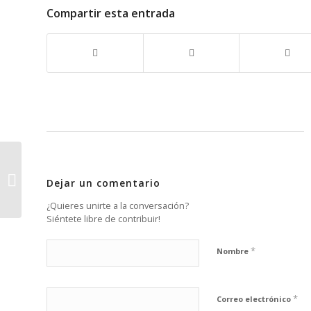
Compartir esta entrada
4 ideas para
desconectar de tu
Dejar un comentario
móvil durante tus
vacaciones
¿Quieres unirte a la conversación?
Siéntete libre de contribuir!
*
Nombre
*
Correo electrónico