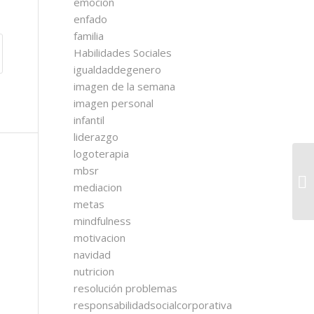
emocion
enfado
familia
Habilidades Sociales
igualdaddegenero
imagen de la semana
imagen personal
infantil
liderazgo
logoterapia
mbsr
mediacion
metas
mindfulness
motivacion
navidad
nutricion
resolución problemas
responsabilidadsocialcorporativa