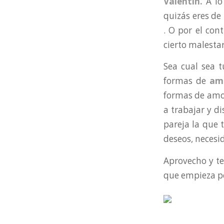
Valentín.
A lo
quizás eres de
. O por el cont
cierto malesta
Sea cual sea 
formas de
am
formas de amor
a trabajar y d
pareja la que 
deseos, necesi
Aprovecho y t
que empieza po