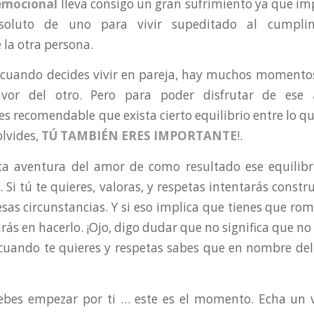
emocional
lleva consigo un gran sufrimiento ya que imp
oluto de uno para vivir supeditado al cumpli
 la otra persona.
 cuando decides vivir en pareja, hay muchos momentos 
avor del otro. Pero para poder disfrutar de ese
es recomendable que exista cierto equilibrio entre lo qu
olvides,
TÚ TAMBIÉN ERES IMPORTANTE
!.
ta aventura del amor de como resultado ese equilib
 Si tú te quieres, valoras, y respetas intentarás constr
sas circunstancias. Y si eso implica que tienes que ro
ás en hacerlo. ¡Ojo, digo dudar que no significa que no
o cuando te quieres y respetas sabes que en nombre de
ebes empezar por ti … este es el momento. Echa un v