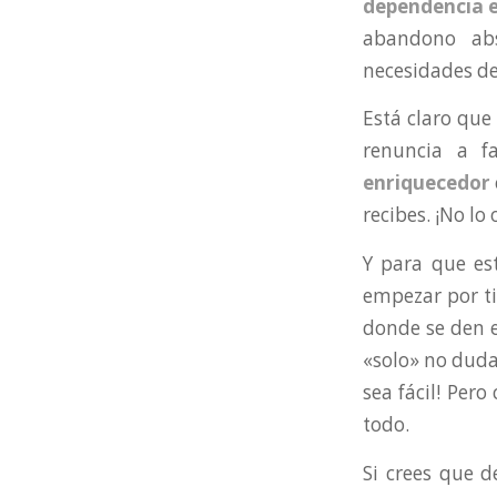
dependencia 
abandono abs
necesidades de
Está claro que
renuncia a f
enriquecedor
recibes. ¡No lo 
Y para que es
empezar por ti.
donde se den e
«solo» no dudar
sea fácil! Per
todo.
Si crees que d