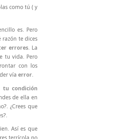
olas como tú ( y
encillo es. Pero
 razón te dices
er errores
. La
e tu vida. Pero
rontar con los
nder vía
error
.
 tu condición
ndes de ella en
mo?. ¿Crees que
s?.
en. Así es que
es terrícola no