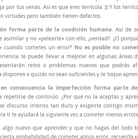
ja por tus venas. Así es que eres terrícola :)) Y los terríc
en virtudes pero también tienen defectos.
ión forma parte de la condición humana
. Así de s
 asimilar y no «pelearte» con ello, ¿verdad?. ¿O porqué
s» cuando cometes un error?
No es posible no comet
eriencia te puede llevar a mejorar en algunas áreas d
esentarán retos o problemas nuevos que podrás af
a dispones o quizás no sean suficientes y te toque apre
y en consecuencia la imperfección forma parte de
a repetirse de continúo. ¿Por qué no la aceptas y apre
se discurso interno tan duro y exigente contigo mis
ra ti te ayudará la siguiente vez a cometer menos errore
 algo nuevo que aprender y que no hagas del todo bi
 cierta probabilidad de cometer algún error, recuerda er