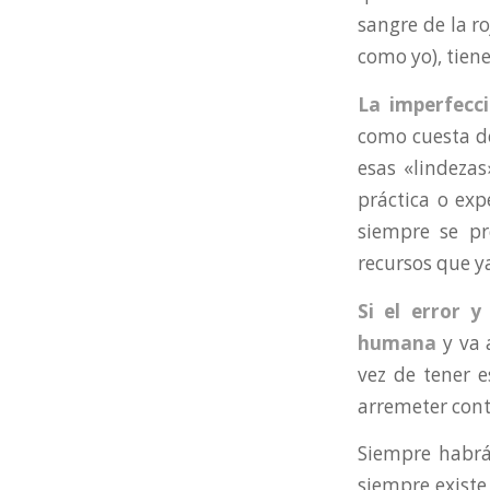
sangre de la ro
como yo), tien
La imperfecc
como cuesta de
esas «lindeza
práctica o exp
siempre se pr
recursos que y
Si el error 
humana
y va 
vez de tener e
arremeter cont
Siempre habrá
siempre existe