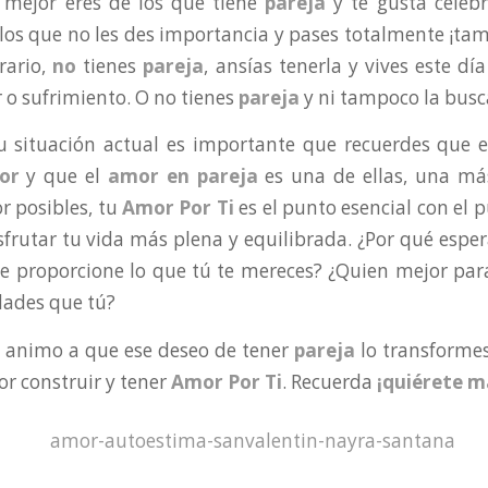
 mejor eres de los que tiene
pareja
y te gusta celebr
 los que no les des importancia y pases totalmente ¡tam
rario,
no
tienes
pareja
, ansías tenerla y vives este d
r o sufrimiento. O no tienes
pareja
y ni tampoco la busc
tu situación actual es importante que recuerdes que 
or
y que el
amor en pareja
es una de ellas, una más
 posibles, tu
Amor Por Ti
es el punto esencial con el
isfrutar tu vida más plena y equilibrada. ¿Por qué esper
te proporcione lo que tú te mereces? ¿Quien mejor para
dades que tú?
e animo a que ese deseo de tener
pareja
lo transforme
r construir y tener
Amor Por Ti
. Recuerda
¡quiérete m