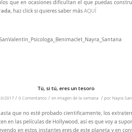
ulos que en ocasiones dificultan el que puedas constr
brada
, haz click si quieres saber más
AQUÍ
Tú, si tú, eres un tesoro
/
/
/
10/2017
0 Comentarios
en
imagen de la semana
por
Nayra San
ta que no esté probado cientificamente, los extraterr
ten en las películas de Hollywood, así es que voy a supon
eyendo en estos instantes eres de este planeta y en con