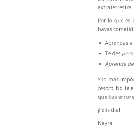
extraterrestre.
Por lo que es 
hayas cometid
Aprendas a
Te des
perm
Aprende de 
Y lo más impo
tesoro
. No te 
que tus errore
¡Feliz día!
Nayra