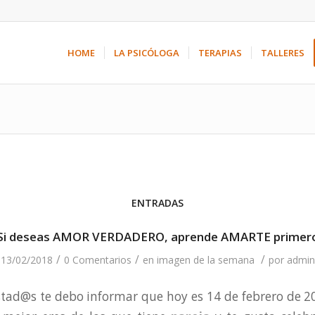
HOME
LA PSICÓLOGA
TERAPIAS
TALLERES
ENTRADAS
Si deseas AMOR VERDADERO, aprende AMARTE primer
/
/
/
13/02/2018
0 Comentarios
en
imagen de la semana
por
admin
stad@s te debo informar que hoy es 14 de febrero de 2