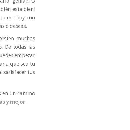
arlo ¡genial!. O
bién está bien!
ía como hoy con
as o deseas.
existen muchas
. De todas las
 puedes empezar
ar a que sea tu
 satisfacer tus
s en un camino
ás y mejor!