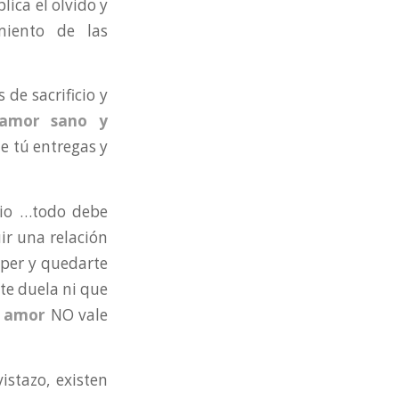
lica el olvido y
miento de las
de sacrificio y
amor sano y
e tú entregas y
rio …todo debe
uir una relación
mper y quedarte
 te duela ni que
l
amor
NO vale
istazo, existen