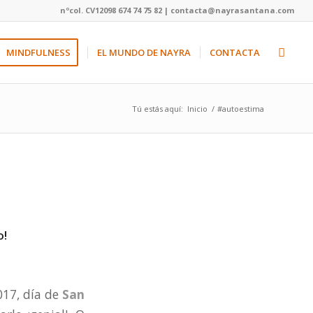
nºcol. CV12098 674 74 75 82 | contacta@nayrasantana.com
MINDFULNESS
EL MUNDO DE NAYRA
CONTACTA
Tú estás aquí:
Inicio
/
#autoestima
o!
017, día de
San