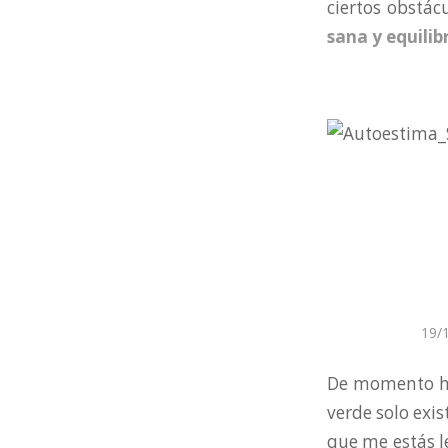
ciertos obstác
sana y equili
19/
De momento has
verde solo exis
que me estás l