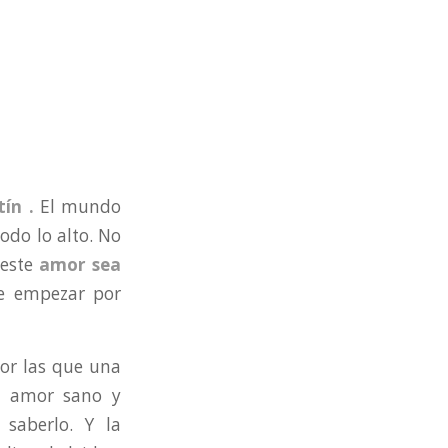
ín .
El mundo
todo lo alto. No
 este
amor sea
e empezar por
or las que una
el amor sano y
 saberlo. Y la