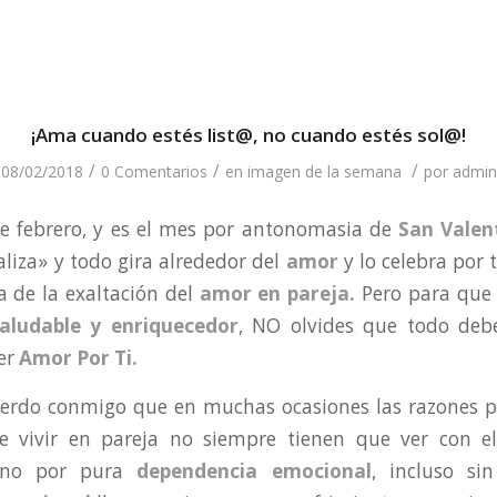
¡Ama cuando estés list@, no cuando estés sol@!
/
/
/
08/02/2018
0 Comentarios
en
imagen de la semana
por
admin
de febrero, y es el mes por antonomasia de
San Valent
aliza» y todo gira alrededor del
amor
y lo celebra por 
a de la exaltación del
amor en pareja.
Pero para que
saludable y enriquecedor
, NO olvides que todo deb
ner
Amor Por Ti.
uerdo conmigo que en muchas ocasiones las razones p
e vivir en pareja no siempre tienen que ver con 
sino por pura
dependencia emocional
, incluso sin