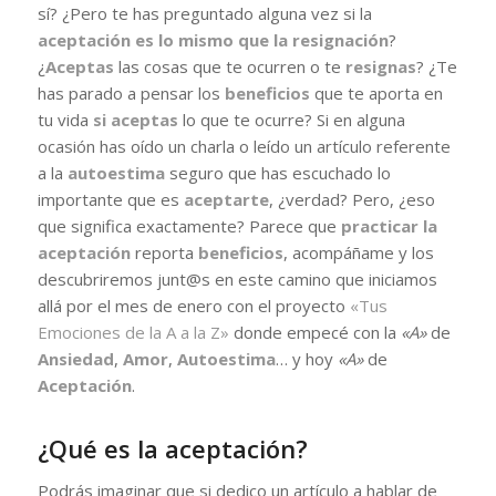
sí? ¿Pero te has preguntado alguna vez si la
aceptación es lo mismo que la resignación
?
¿
Aceptas
las cosas que te ocurren o te
resignas
? ¿Te
has parado a pensar los
beneficios
que te aporta en
tu vida
si aceptas
lo que te ocurre? Si en alguna
ocasión has oído un charla o leído un artículo referente
a la
autoestima
seguro que has escuchado lo
importante que es
aceptarte
, ¿verdad? Pero, ¿eso
que significa exactamente? Parece que
practicar la
aceptación
reporta
beneficios
, acompáñame y los
descubriremos junt@s en este camino que iniciamos
allá por el mes de enero con el proyecto
«Tus
Emociones de la A a la Z»
donde empecé con la
«A»
de
Ansiedad
,
Amor
,
Autoestima
… y hoy
«A»
de
Aceptación
.
¿Qué es la aceptación?
Podrás imaginar que si dedico un artículo a hablar de