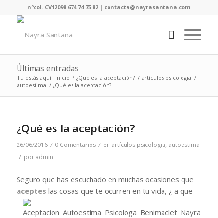
nºcol. CV12098 674 74 75 82 | contacta@nayrasantana.com
Últimas entradas
Tú estás aquí:
Inicio
/
¿Qué es la aceptación?
/
artículos psicologia
/
autoestima
/
¿Qué es la aceptación?
¿Qué es la aceptación?
/
/
26/06/2016
0 Comentarios
en
artículos psicologia
,
autoestima
/
por
admin
Seguro que has escuchado en muchas ocasiones que
aceptes
las cosas que te ocurren en tu vida, ¿ a que