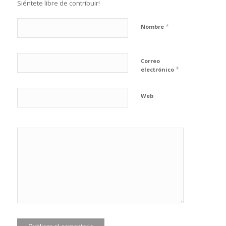
Siéntete libre de contribuir!
*
Nombre
Correo
*
electrónico
Web
He leído y
acepto la
Política de
*
privacidad