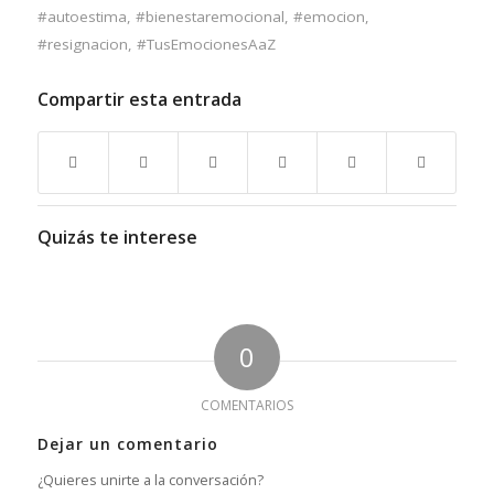
#autoestima
,
#bienestaremocional
,
#emocion
,
#resignacion
,
#TusEmocionesAaZ
Compartir esta entrada
Quizás te interese
0
COMENTARIOS
Dejar un comentario
¿Quieres unirte a la conversación?