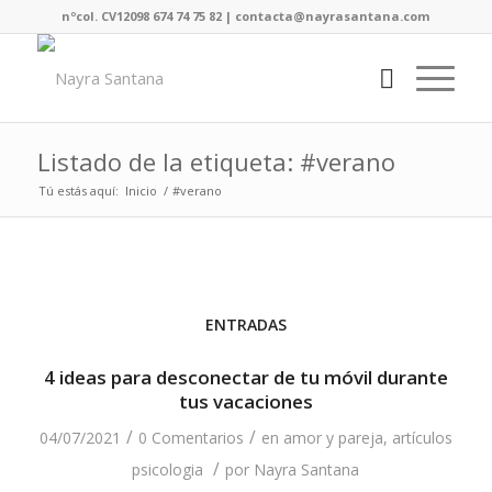
nºcol. CV12098 674 74 75 82 | contacta@nayrasantana.com
Listado de la etiqueta: #verano
Tú estás aquí:
Inicio
/
#verano
ENTRADAS
4 ideas para desconectar de tu móvil durante
tus vacaciones
/
/
04/07/2021
0 Comentarios
en
amor y pareja
,
artículos
/
psicologia
por
Nayra Santana