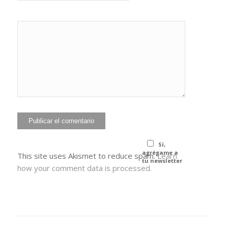
He leído y
acepto la
Política de
*
privacidad
Sí,
agrégame a
This site uses Akismet to reduce spam.
Learn
tu newsletter
how your comment data is processed.