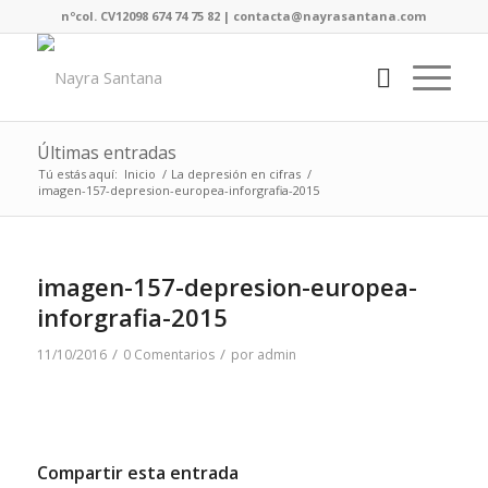
nºcol. CV12098 674 74 75 82 | contacta@nayrasantana.com
Últimas entradas
Tú estás aquí:
Inicio
/
La depresión en cifras
/
imagen-157-depresion-europea-inforgrafia-2015
imagen-157-depresion-europea-
inforgrafia-2015
/
/
11/10/2016
0 Comentarios
por
admin
Compartir esta entrada