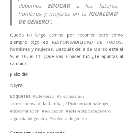
debemos
EDUCAR
a los futuros
hombres y mujeres en la
IGUALDAD
DE GÉNERO
”.
Queda un largo camino por recorrer pero como
siempre digo es
RESPONSABILIDAD DE TODOS,
hombres y mujeres.
Después del
8 de Marzo
está el
9, el 10, el 11. ¿Qué vas a hacer tú?. ¿Te apuntas al
cambio?.
¡Feliz día!
Nayra
Etiquetas:
#8deMarzo
,
#brechasalarial
,
#corresponsabilidadfamiliar
,
#DiaInternacionalMujer
,
#discriminacion
,
#educacion
,
#estereotiposdegenero
,
#igualdaddegenero
,
#violenciadegenero