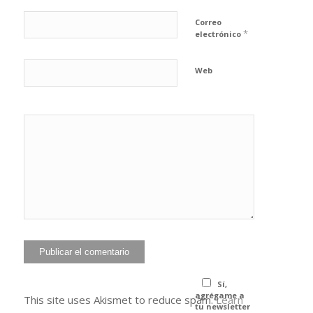
Correo
*
electrónico
Web
He leído y
acepto la
Política de
*
privacidad
Sí,
agrégame a
This site uses Akismet to reduce spam.
Learn
tu newsletter