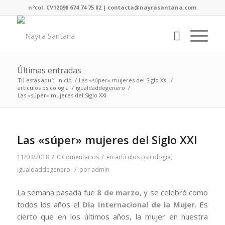
nºcol. CV12098 674 74 75 82 | contacta@nayrasantana.com
Últimas entradas
Tú estás aquí:
Inicio
/
Las «súper» mujeres del Siglo XXI
/
artículos psicologia
/
igualdaddegenero
/
Las «súper» mujeres del Siglo XXI
Las «súper» mujeres del Siglo XXI
/
/
11/03/2018
0 Comentarios
en
artículos psicologia
,
/
igualdaddegenero
por
admin
La semana pasada fue
8 de marzo
, y se celebró como
todos los años el
Día Internacional de la Mujer
. Es
cierto que en los últimos años, la mujer en nuestra