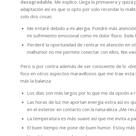
desagradable.
Me explico. Llega la primavera y quizá 
adaptación así es que si opto por solo recordar lo mal
solo dos cosas:
Me irritaré debido a mi alergia. Pondré más atención
mi sufrimiento emocional como mi dolor físico.
Solo 
Perderé la oportunidad de centrar mi atención en o
malhumor no me permite conectar con ellos.
No veo
Pero si por contra además de ser consciente de lo
«bi
foco en otros aspectos maravillosos que me trae esta 
más la balanza:
Los días son más largos por lo que me da opción a 
Las horas de luz me aportan energía extra así es q
en el exterior en contacto con la naturaleza. ¡Me recar
La temperatura es más suave así que me invita a pas
El buen tiempo me pone de buen humor. Estoy más a