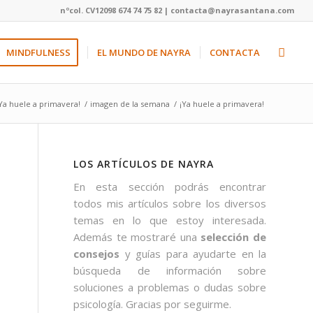
nºcol. CV12098 674 74 75 82 | contacta@nayrasantana.com
MINDFULNESS
EL MUNDO DE NAYRA
CONTACTA
Ya huele a primavera!
/
imagen de la semana
/
¡Ya huele a primavera!
LOS ARTÍCULOS DE NAYRA
En esta sección podrás encontrar
todos mis artículos sobre los diversos
temas en lo que estoy interesada.
Además te mostraré una
selección de
consejos
y guías para ayudarte en la
búsqueda de información sobre
soluciones a problemas o dudas sobre
psicología. Gracias por seguirme.