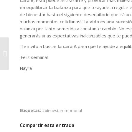
cara B
, esta puede arrastrarte y provocar más malest
en equilibrar la balanza
para que te ayude a regular e
de bienestar hasta el siguiente desequilibrio que irá a
muchos momentos cotidianos!.
La vida es una sucesió
balanza por tanto sometida a constante cambio. No es
generarás unas expectativas inalcanzables que te pued
¡Te invito a buscar
la cara A
para que te ayude a equili
Las «súper» mujeres
del Siglo XXI
¡Feliz semana!
Nayra
Etiquetas:
#bienestaremocional
Compartir esta entrada