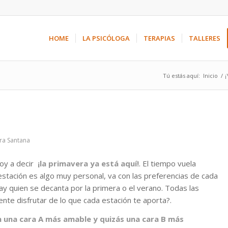
HOME
LA PSICÓLOGA
TERAPIAS
TALLERES
Tú estás aquí:
Inicio
/
¡
ra Santana
voy a decir
¡la primavera ya está aquí!
. El tiempo vuela
estación es algo muy personal, va con las preferencias de cada
hay quien se decanta por la primera o el verano. Todas las
nte disfrutar de lo que cada estación te aporta?.
 una cara A más amable y quizás una cara B más