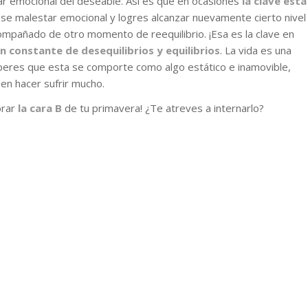
ar emocional del deseable. Así es que en ocasiones
la clave está
se malestar emocional y logres alcanzar nuevamente cierto nivel
compañado de otro momento de reequilibrio. ¡Esa es la clave en
n constante de desequilibrios y equilibrios
. La vida es una
peres que esta se comporte como algo estático e inamovible,
en hacer sufrir mucho.
brar
la cara B
de tu primavera! ¿Te atreves a internarlo?