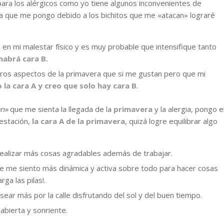
para los alérgicos como yo tiene algunos inconvenientes de
ita que me pongo debido a los bichitos que me «atacan» lograré
 en mi malestar físico y es muy probable que intensifique tanto
habrá cara B.
tros aspectos de la primavera que si me gustan pero que mi
 la cara A y creo que solo hay cara B
.
en»
que me sienta la llegada de la
primavera
y la alergia, pongo e
estación,
la cara A de la primavera
, quizá logre equilibrar algo
realizar más cosas agradables además de trabajar.
ue me siento más dinámica y activa sobre todo para hacer cosas
ga las pilas!.
ear más por la calle disfrutando del sol y del buen tiempo.
bierta y sonriente.