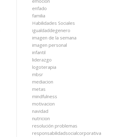
emocion
enfado
familia
Habilidades Sociales
n
igualdaddegenero
imagen de la semana
imagen personal
infantil
liderazgo
logoterapia
mbsr
mediacion
metas
mindfulness
motivacion
navidad
nutricion
resolución problemas
responsabilidadsocialcorporativa