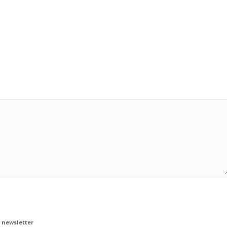
*
la
Política de privacidad
 newsletter