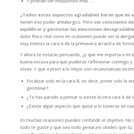
Y podrían ser muuuuchos más …
¿Todos estos aspectos agradables harán que mi a
tienen ese poder antialergico. Pero
ser consciente de
equilibrar y gestionar las emociones desagradabl
dolor físico real como en ocasiones puede ser la alergia.
muy intenso la cara A de la primavera arrastra de forma
Y ahora te estarás pensando, ¿y que me importa a mi l
buena excusa para que pudieras reflexionar conmigo y
vives
. Y que a priori a lo mejor son circunstancias inc
Focalizar solo en la cara B, es decir, poner solo la 
gestionar?.
¿Te has parado a pensar si existe la otra cara A de
¿Existe algún aspecto que quizá si lo tuvieras en cu
En muchas ocasiones puedes confundir el objetivo. No 
todo te guste y que sea todo genial ¡no olvides que tú,