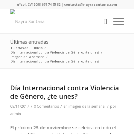
nºcol. CV12098 674 74 75 82 | contacta@nayrasantana.com
Últimas entradas
Tú estás aquí:
Inicio
/
Día Internacional contra Violencia de Género, ¿te unes?
/
imagen de la semana
/
Día Internacional contra Violencia de Género, ¿te unes?
Día Internacional contra Violencia
de Género, ¿te unes?
/
/
/
09/11/2017
0 Comentarios
en
imagen de la semana
por
admin
El próximo
25 de noviembre
se celebra en todo el