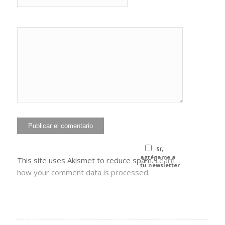
He leído y
acepto la
Política de
*
privacidad
Sí,
agrégame a
This site uses Akismet to reduce spam.
Learn
tu newsletter
how your comment data is processed.