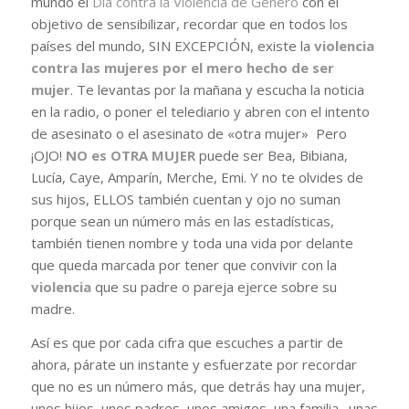
mundo el
Día contra la Violencia de Género
con el
objetivo de sensibilizar, recordar que en todos los
países del mundo, SIN EXCEPCIÓN, existe la
violencia
contra las mujeres por el mero hecho de ser
mujer
. Te levantas por la mañana y escucha la noticia
en la radio, o poner el telediario y abren con el intento
de asesinato o el asesinato de «otra mujer» Pero
¡OJO!
NO es OTRA MUJER
puede ser Bea, Bibiana,
Lucía, Caye, Amparín, Merche, Emi. Y no te olvides de
sus hijos, ELLOS también cuentan y ojo no suman
porque sean un número más en las estadísticas,
también tienen nombre y toda una vida por delante
que queda marcada por tener que convivir con la
violencia
que su padre o pareja ejerce sobre su
madre.
Así es que por cada cifra que escuches a partir de
ahora, párate un instante y esfuerzate por recordar
que no es un número más, que detrás hay una mujer,
unos hijos, unos padres, unos amigos, una familia…unas