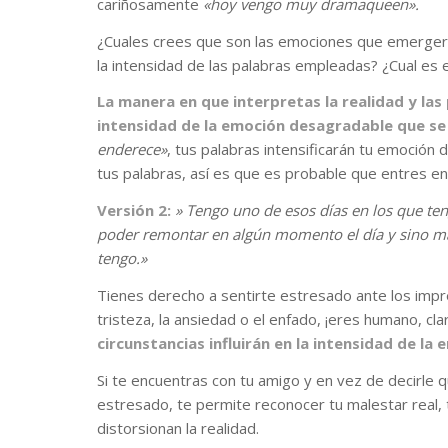
cariñosamente
«hoy vengo muy dramaqueen».
¿Cuales crees que son las emociones que emergerán
la intensidad de las palabras empleadas? ¿Cual es 
La manera en que interpretas la realidad y las 
intensidad de la emoción desagradable que se
enderece»
, tus palabras intensificarán tu emoción 
tus palabras, así es que es probable que entres e
Versión 2:
» Tengo uno de esos días en los que te
poder remontar en algún momento el día y sino mañ
tengo.»
Tienes derecho a sentirte estresado ante los impre
tristeza, la ansiedad o el enfado, ¡eres humano, cla
circunstancias influirán en la intensidad de l
Si te encuentras con tu amigo y en vez de decirle 
estresado, te permite reconocer tu malestar real, t
distorsionan la realidad.