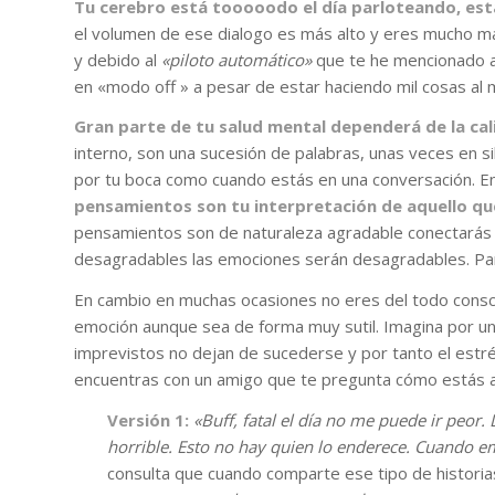
Tu cerebro está tooooodo el día parloteando, es
el volumen de ese dialogo es más alto y eres mucho m
y debido al
«piloto automático»
que te he mencionado an
en «modo off » a pesar de estar haciendo mil cosas al
Gran parte de tu salud mental dependerá de la cal
interno, son una sucesión de palabras, unas veces en sil
por tu boca como cuando estás en una conversación. En
pensamientos son tu interpretación de aquello que
pensamientos son de naturaleza agradable conectarás
desagradables las emociones serán desagradables. Pa
En cambio en muchas ocasiones no eres del todo consc
emoción aunque sea de forma muy sutil. Imagina por un
imprevistos no dejan de sucederse y por tanto el estré
encuentras con un amigo que te pregunta cómo estás a 
Versión 1:
«Buff, fatal el día no me puede ir peor.
horrible. Esto no hay quien lo enderece. Cuando e
consulta que cuando comparte ese tipo de historia