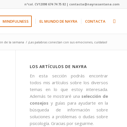
nºcol. CV12098 674 74 75 82 | contacta@nayrasantana.com
MINDFULNESS
EL MUNDO DE NAYRA
CONTACTA
en de la semana
/
¡Las palabras conectan con sus emociones, cuídalas!
LOS ARTÍCULOS DE NAYRA
En esta sección podrás encontrar
todos mis artículos sobre los diversos
temas en lo que estoy interesada.
Además te mostraré una
selección de
consejos
y guías para ayudarte en la
búsqueda de información sobre
soluciones a problemas o dudas sobre
psicología. Gracias por seguirme.