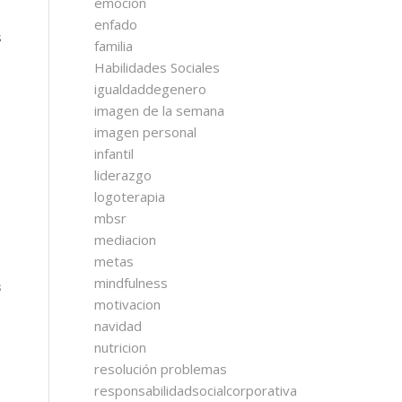
emocion
enfado
s
familia
Habilidades Sociales
igualdaddegenero
imagen de la semana
imagen personal
infantil
liderazgo
logoterapia
mbsr
mediacion
metas
mindfulness
s
motivacion
navidad
nutricion
resolución problemas
responsabilidadsocialcorporativa