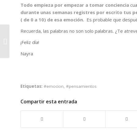
Todo empieza por empezar a tomar conciencia
cua
durante unas semanas registres por escrito tus pe
( de 0 a 10) de esa emoción.
Es probable que después
Recuerda, las palabras no son solo palabras. ¿Te atreve
La depresión en cifras
¡Feliz día!
Nayra
Etiquetas:
#emocion
,
#pensamientos
Compartir esta entrada