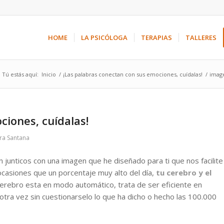
HOME
LA PSICÓLOGA
TERAPIAS
TALLERES
Tú estás aquí:
Inicio
/
¡Las palabras conectan con sus emociones, cuídalas!
/
imag
ciones, cuídalas!
ra Santana
 junticos con una imagen que he diseñado para ti que nos facilite
casiones que un porcentaje muy alto del día,
tu cerebro y el
cerebro esta en modo automático, trata de ser eficiente en
 otra vez sin cuestionarselo lo que ha dicho o hecho las 100.000