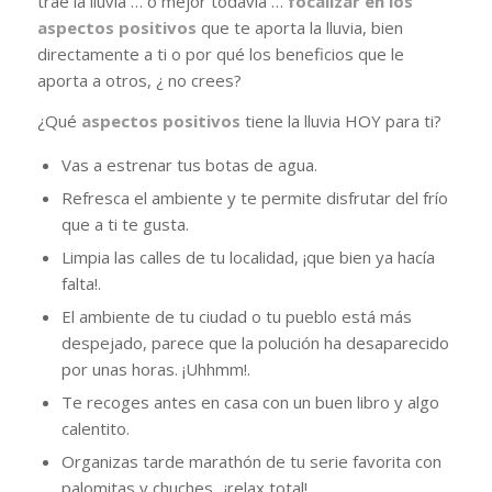
trae la lluvia … o mejor todavía …
focalizar en los
aspectos positivos
que te aporta la lluvia, bien
directamente a ti o por qué los beneficios que le
aporta a otros, ¿ no crees?
¿Qué
aspectos positivos
tiene la lluvia HOY para ti?
Vas a estrenar tus botas de agua.
Refresca el ambiente y te permite disfrutar del frío
que a ti te gusta.
Limpia las calles de tu localidad, ¡que bien ya hacía
falta!.
El ambiente de tu ciudad o tu pueblo está más
despejado, parece que la polución ha desaparecido
por unas horas. ¡Uhhmm!.
Te recoges antes en casa con un buen libro y algo
calentito.
Organizas tarde marathón de tu serie favorita con
palomitas y chuches ..¡relax total!