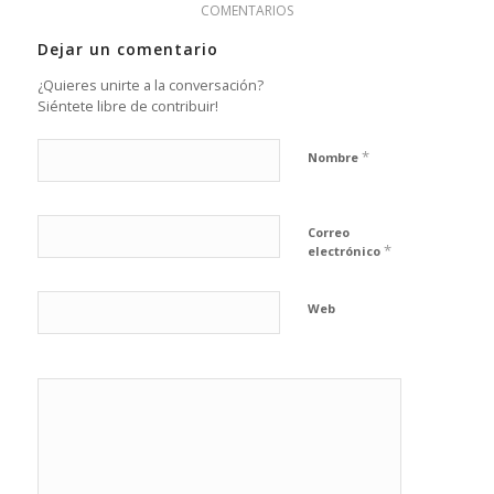
COMENTARIOS
Dejar un comentario
¿Quieres unirte a la conversación?
Siéntete libre de contribuir!
*
Nombre
Correo
*
electrónico
Web
He leído y
acepto la
Política de
*
privacidad