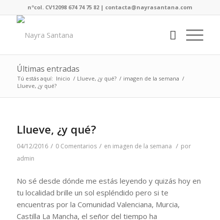
nºcol. CV12098 674 74 75 82 | contacta@nayrasantana.com
Últimas entradas
Tú estás aquí:
Inicio
/
Llueve, ¿y qué?
/
imagen de la semana
/
Llueve, ¿y qué?
Llueve, ¿y qué?
/
/
/
04/12/2016
0 Comentarios
en
imagen de la semana
por
admin
No sé desde dónde me estás leyendo y quizás hoy en
tu localidad brille un sol espléndido pero si te
encuentras por la Comunidad Valenciana, Murcia,
Castilla La Mancha, el señor del tiempo ha