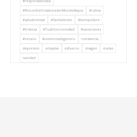
#responsabilidad
#RinconDelColaboradorMundoNayra
#rutina
#saludmental
#SanValentin
#tiempolibre
#tristeza
#TusEmocionesAaZ
#vacaciones
#verano
#violenciadegenero
constancia
depresión
empatia
esfuerzo
imagen
metas
navidad