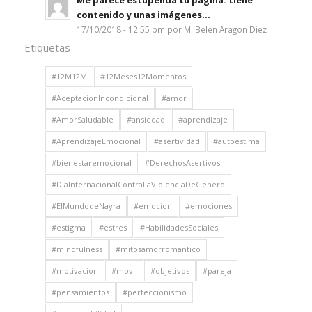
contenido y unas imágenes...
17/10/2018 - 12:55 pm por M. Belén Aragon Diez
Etiquetas
#12M12M
#12Meses12Momentos
#AceptacionIncondicional
#amor
#AmorSaludable
#ansiedad
#aprendizaje
#AprendizajeEmocional
#asertividad
#autoestima
#bienestaremocional
#DerechosAsertivos
#DiaInternacionalContraLaViolenciaDeGenero
#ElMundodeNayra
#emocion
#emociones
#estigma
#estres
#HabilidadesSociales
#mindfulness
#mitosamorromantico
#motivacion
#movil
#objetivos
#pareja
#pensamientos
#perfeccionismo