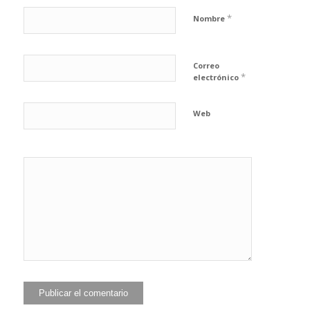
*
Nombre
Correo
*
electrónico
Web
He leído y
acepto la
Política de
*
privacidad