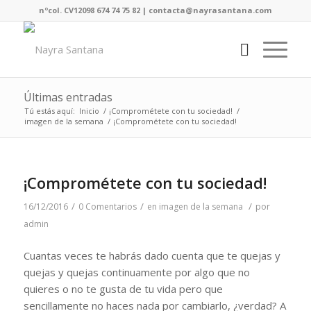
nºcol. CV12098 674 74 75 82 | contacta@nayrasantana.com
Últimas entradas
Tú estás aquí:
Inicio
/
¡Comprométete con tu sociedad!
/
imagen de la semana
/
¡Comprométete con tu sociedad!
¡Comprométete con tu sociedad!
/
/
/
16/12/2016
0 Comentarios
en
imagen de la semana
por
admin
Cuantas veces te habrás dado cuenta que te quejas y
quejas y quejas continuamente por algo que no
quieres o no te gusta de tu vida pero que
sencillamente no haces nada por cambiarlo, ¿verdad? A