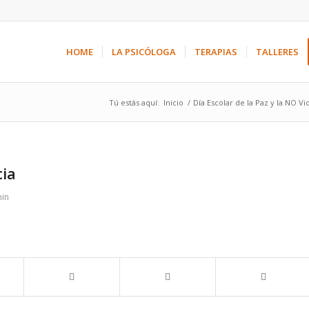
HOME
LA PSICÓLOGA
TERAPIAS
TALLERES
Tú estás aquí:
Inicio
/
Día Escolar de la Paz y la NO Vi
cia
in