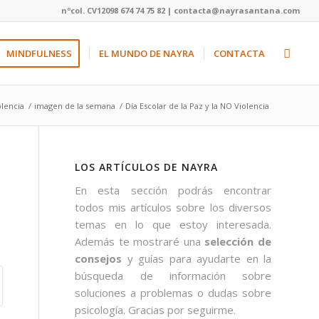
nºcol. CV12098 674 74 75 82 | contacta@nayrasantana.com
MINDFULNESS
EL MUNDO DE NAYRA
CONTACTA
olencia
/
imagen de la semana
/
Día Escolar de la Paz y la NO Violencia
LOS ARTÍCULOS DE NAYRA
En esta sección podrás encontrar
todos mis artículos sobre los diversos
temas en lo que estoy interesada.
Además te mostraré una
selección de
consejos
y guías para ayudarte en la
búsqueda de información sobre
soluciones a problemas o dudas sobre
psicología. Gracias por seguirme.