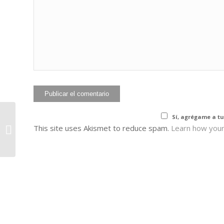
He leído y acepto 
Sí, agrégame a tu
¡Todo es IMPOSIBLE,
This site uses Akismet to reduce spam.
Learn how your
hasta que TÚ lo haces
POSIBLE!