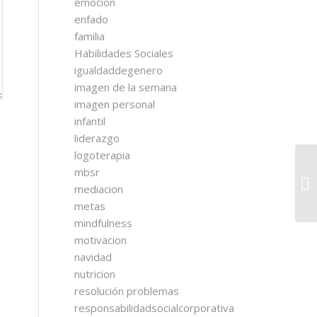
emocion
enfado
familia
Habilidades Sociales
igualdaddegenero
imagen de la semana
imagen personal
infantil
liderazgo
logoterapia
mbsr
mediacion
metas
mindfulness
motivacion
navidad
nutricion
resolución problemas
responsabilidadsocialcorporativa