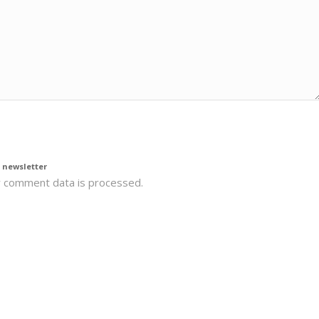
*
la
Política de privacidad
 newsletter
 comment data is processed.