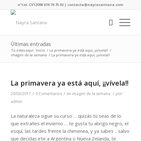
nºcol. CV12098 674 74 75 82 | contacta@nayrasantana.com
Últimas entradas
Tú estás aquí:
Inicio
/
La primavera ya está aquí, ¡¡vívela!!
/
imagen de la semana
/
La primavera ya está aquí, ¡¡vívela!!
La primavera ya está aquí, ¡¡vívela!!
/
/
/
20/03/2017
0 Comentarios
en
imagen de la semana
por
admin
La naturaleza sigue su curso … quizás tú seas de lo
que extrañes el invierno … te gusta tu abrigo negro, el
esquí, las tardes frente la chimenea, y ya sabes .. salvo
que decidas irte a Argentina o Nueva Zelanda, te