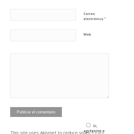
Correo
*
electrónico
Web
He leído y
acepto la
Política de
*
privacidad
Sí,
agrégame a
This site uses Akismet to reduce spam.
Learn