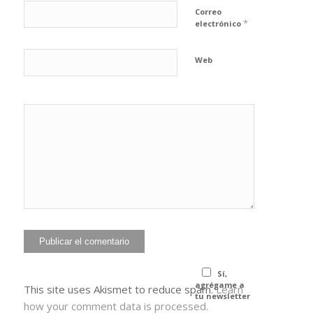
Correo
*
electrónico
Web
He leído y
acepto la
Política de
*
privacidad
Sí,
agrégame a
This site uses Akismet to reduce spam.
Learn
tu newsletter
how your comment data is processed.