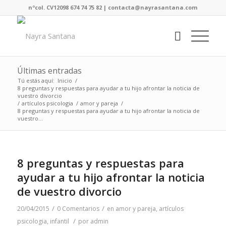
nºcol. CV12098 674 74 75 82 | contacta@nayrasantana.com
Últimas entradas
Tú estás aquí:
Inicio
/
8 preguntas y respuestas para ayudar a tu hijo afrontar la noticia de
vuestro divorcio
/
artículos psicologia
/
amor y pareja
/
8 preguntas y respuestas para ayudar a tu hijo afrontar la noticia de
vuestro...
8 preguntas y respuestas para
ayudar a tu hijo afrontar la noticia
de vuestro divorcio
/
/
20/04/2015
0 Comentarios
en
amor y pareja
,
artículos
/
psicologia
,
infantil
por
admin