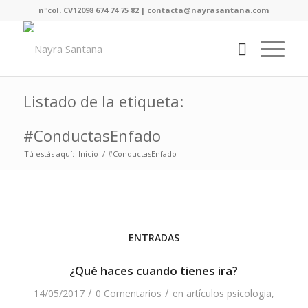
nºcol. CV12098 674 74 75 82 | contacta@nayrasantana.com
Listado de la etiqueta:
#ConductasEnfado
Tú estás aquí:
Inicio
/
#ConductasEnfado
ENTRADAS
¿Qué haces cuando tienes ira?
/
/
14/05/2017
0 Comentarios
en
artículos psicologia
,