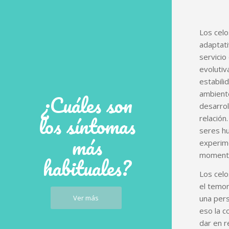
Los celo
adaptati
servicio
evolutiv
estabili
¿Cuáles son
ambiente
desarrol
los síntomas
relación
seres h
más
experime
momento
habituales?
Los cel
el temor
Ver más
una pers
eso la c
dar en r