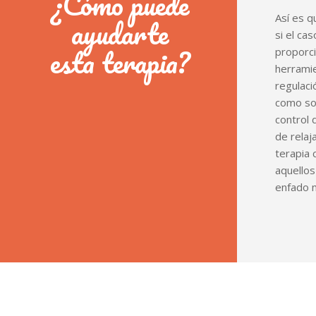
¿Cómo puede
Así es q
ayudarte
si el ca
esta terapia?
proporci
herramie
regulaci
como son
control 
de relaj
terapia 
aquello
enfado 