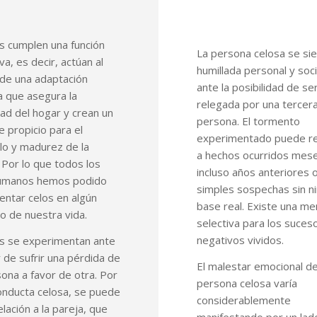
s cumplen una función
La persona celosa se si
va, es decir, actúan al
humillada personal y soc
 de una adaptación
ante la posibilidad de se
a que asegura la
relegada por una tercer
dad del hogar y crean un
persona. El tormento
 propicio para el
experimentado puede re
lo y madurez de la
a hechos ocurridos mes
. Por lo que todos los
incluso años anteriores 
umanos hemos podido
simples sospechas sin n
ntar celos en algún
base real. Existe una m
 de nuestra vida.
selectiva para los suces
negativos vividos.
os se experimentan ante
 de sufrir una pérdida de
El malestar emocional de
ona a favor de otra. Por
persona celosa varía
onducta celosa, se puede
considerablemente
elación a la pareja, que