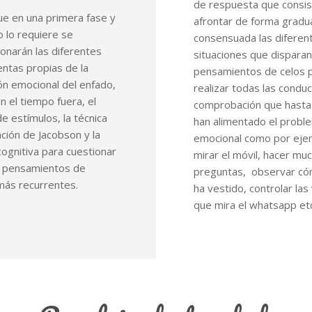
de respuesta que consis
ue en una primera fase y
afrontar de forma gradua
so lo requiere se
consensuada las diferen
onarán las diferentes
situaciones que disparan
ntas propias de la
pensamientos de celos p
ón emocional del enfado,
realizar todas las condu
 el tiempo fuera, el
comprobación que hasta 
de estímulos, la técnica
han alimentado el probl
ación de Jacobson y la
emocional como por eje
cognitiva para cuestionar
mirar el móvil, hacer mu
s pensamientos de
preguntas, observar c
más recurrentes.
ha vestido, controlar las
que mira el whatsapp etc