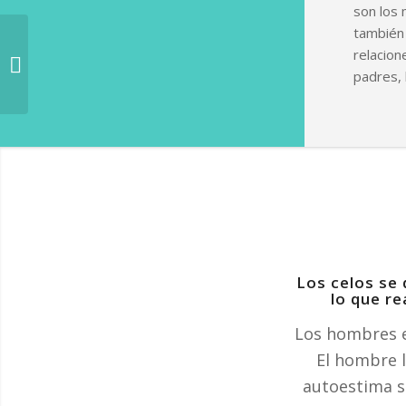
son los 
también 
relacion
Terapia de pareja
padres, 
Los celos se
lo que re
Los hombres ex
El hombre l
autoestima se