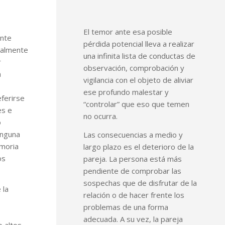
El temor ante esa posible
ente
pérdida potencial lleva a realizar
ialmente
una infinita lista de conductas de
r
observación, comprobación y
a
vigilancia con el objeto de aliviar
ese profundo malestar y
ferirse
“controlar” que eso que temen
es e
no ocurra.
o
inguna
Las consecuencias a medio y
emoria
largo plazo es el deterioro de la
os
pareja. La persona está más
pendiente de comprobar las
sospechas que de disfrutar de la
 la
relación o de hacer frente los
problemas de una forma
adecuada. A su vez, la pareja