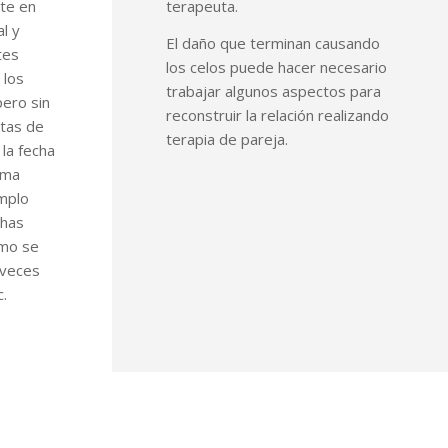
te en
terapeuta.
l y
El daño que terminan causando
tes
los celos puede hacer necesario
 los
trabajar algunos aspectos para
ero sin
reconstruir la relación realizando
ctas de
terapia de pareja.
la fecha
ema
mplo
chas
ómo se
 veces
.