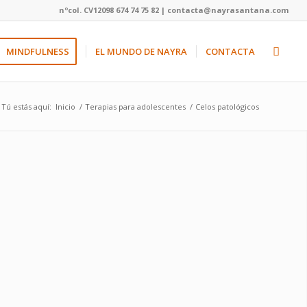
nºcol. CV12098 674 74 75 82 | contacta@nayrasantana.com
MINDFULNESS
EL MUNDO DE NAYRA
CONTACTA
Tú estás aquí:
Inicio
/
Terapias para adolescentes
/
Celos patológicos