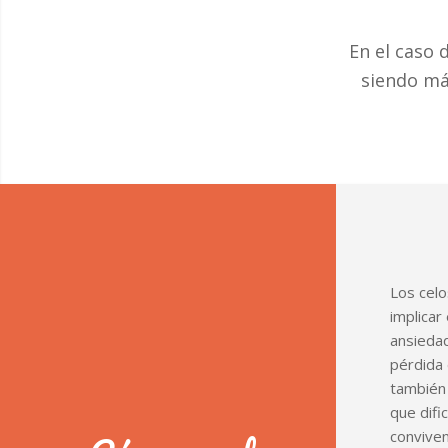
En el caso 
siendo má
Los celo
implicar
ansiedad
pérdida 
también
que difi
conviven