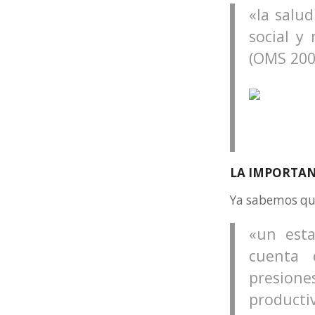
«la salu
social y
(OMS 200
LA IMPORTAN
Ya sabemos que
«un esta
cuenta 
presione
producti