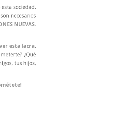
esta sociedad.
 son necesarios
ONES
NUEVAS
.
er esta lacra
.
ometerte? ¿Qué
gos, tus hijos,
ométete!