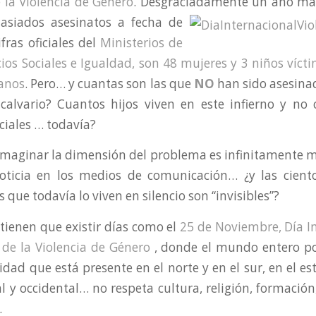
 la Violencia de Género
. Desgraciadamente un
año má
siados asesinatos a fecha de
fras oficiales del
Ministerios de
cios Sociales e Igualdad, son 48 mujeres y 3 niños víct
fanos
. Pero… y cuantas son las que
NO
han sido asesina
calvario? Cuantos hijos viven en este infierno y no
iciales … todavía?
aginar la dimensión del problema es infinitamente ma
oticia en los medios de comunicación… ¿y las cient
 que todavía lo viven en silencio son “invisibles”?
 tienen que existir días como el
25 de Noviembre, Día I
 de la Violencia de Género
, donde el mundo entero po
dad que está presente en el norte y en el sur, en el est
 y occidental… no respeta cultura, religión, formación, 
.