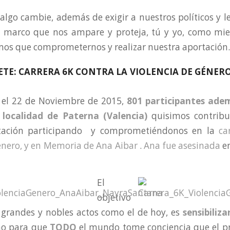
 algo cambie, además de exigir a nuestros políticos y l
 marco que nos ampare y proteja, tú y yo, como mi
os que comprometernos y realizar nuestra aportación.
E: CARRERA 6K CONTRA LA VIOLENCIA DE GÉNERO
 el 22 de Noviembre de 2015,
801 participantes ade
 localidad de Paterna (Valencia)
quisimos contribu
tación participando y comprometiéndonos en la
car
énero, y en Memoria de Ana Aibar
.
Ana fue asesinada
en
El
objetivo
 grandes y nobles actos como el de hoy, es
sensibiliza
no para que
TODO
el mundo tome conciencia que el 