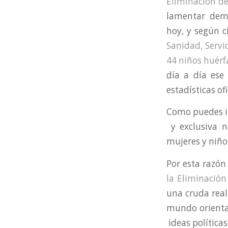
Eliminación de
lamentar dema
hoy, y según ci
Sanidad, Servi
44 niños huér
día a día ese 
estadísticas of
Como puedes im
y exclusiva n
mujeres y niños
Por esta razón
la Eliminación
una cruda reali
mundo oriental
ideas políticas