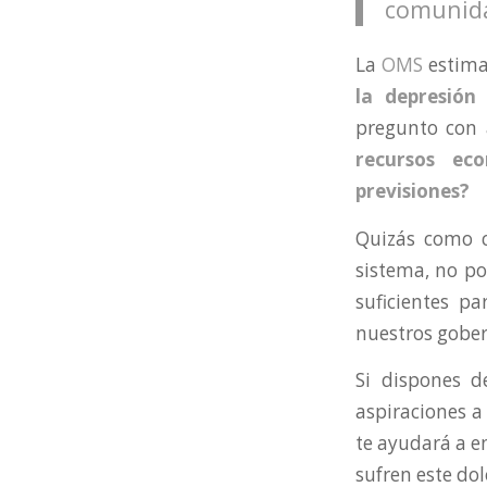
comunida
La
OMS
estima
la depresión
pregunto con
recursos ec
previsiones?
Quizás como 
sistema, no po
suficientes pa
nuestros gobe
Si dispones 
aspiraciones a
te ayudará a e
sufren este do