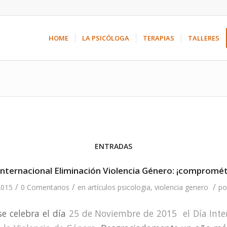
HOME
LA PSICÓLOGA
TERAPIAS
TALLERES
ENTRADAS
Internacional Eliminación Violencia Género: ¡compromét
/
/
/
2015
0 Comentarios
en
artículos psicologia
,
violencia genero
p
e celebra el día
25 de Noviembre de 2015 el Día Inter