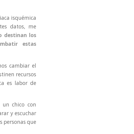
iaca isquémica
ntes datos, me
o destinan los
mbatir estas
os cambiar el
stinen recursos
ica es labor de
 un chico con
arar y escuchar
as personas que