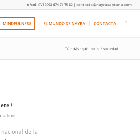
nºcol. CV12098 674 74 75 82 | contacta@nayrasantana.com
MINDFULNESS
EL MUNDO DE NAYRA
CONTACTA
Tú estás aquí:
Inicio
/
sociedad
ete !
or
admin
nacional de la