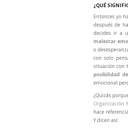
¿QUÉ SIGNIFI
Entonces yo hag
después de hab
decides ir a 
malestar emoc
o desesperanza
con solo pens
situación con 
posibilidad d
emocional per
¿Quizás porque
Organización 
hace referencia
Y dicen así: