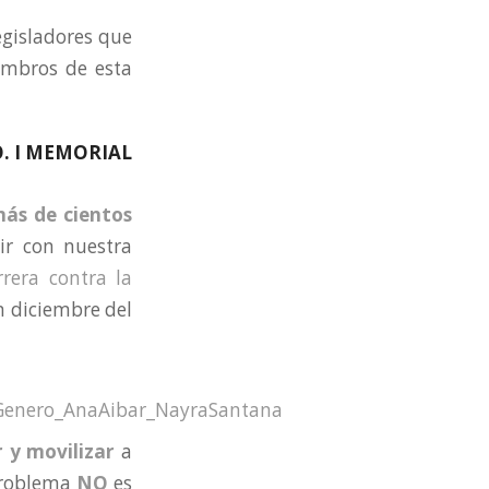
egisladores que
embros de esta
. I MEMORIAL
más de cientos
ir con nuestra
rera contra la
 diciembre del
r y
movilizar
a
problema
NO
es