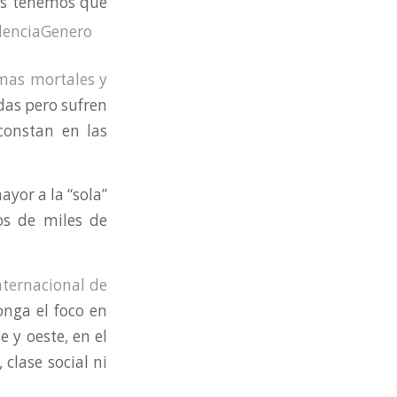
s tenemos que
imas mortales y
das pero sufren
 constan en las
yor a la “sola”
os de miles de
nternacional de
nga el foco en
e y oeste, en el
clase social ni