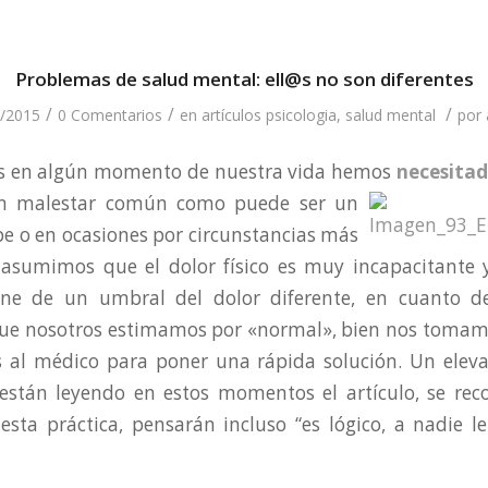
Problemas de salud mental: ell@s no son diferentes
/
/
/
/2015
0 Comentarios
en
artículos psicologia
,
salud mental
por
s en algún momento de nuestra vida hemos
necesitad
ún malestar común como
puede ser un
ipe o en ocasiones por circunstancias más
 asumimos que el dolor físico es muy incapacitante
one de un umbral del dolor diferente, en cuanto d
que nosotros estimamos por «normal», bien nos tomamo
 al médico para poner una rápida solución. Un ele
están leyendo en estos momentos el artículo, se re
esta práctica, pensarán incluso “es lógico, a nadie le