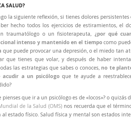
CA SALUD?
o la siguiente reflexión, si tienes dolores persistentes
er hecho todos los ejercicios de estiramientos, el d
un traumatólogo o un fisioterapeuta,
¿por qué cua
ional intenso y mantenido en el tiempo
como puede 
 que puede provocar una depresión, o el miedo tan at
ar que tienes que volar, y después de haber intenta
todas las estrategias que sabes o conoces,
no te plant
e acudir a un psicólogo
que te ayude a reestrablecer
dido?
 pienses que ir a un psicólogo es de «locos»? o quizás d
Mundial de la Salud (OMS)
nos recuerda que el término
 al estado físico. Salud física y mental son estados in