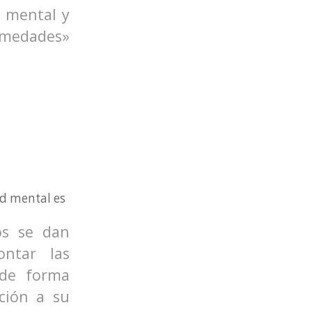
, mental y
ermedades»
ud mental es
os se dan
ontar las
 de forma
ción a su