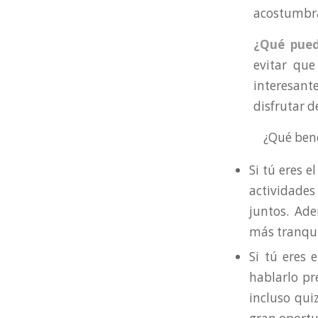
acostumbrad
¿Qué pued
evitar que
interesant
disfrutar 
¿Qué benefi
Si tú eres e
actividades
juntos. Ad
más tranquil
Si tú eres 
hablarlo pr
incluso qui