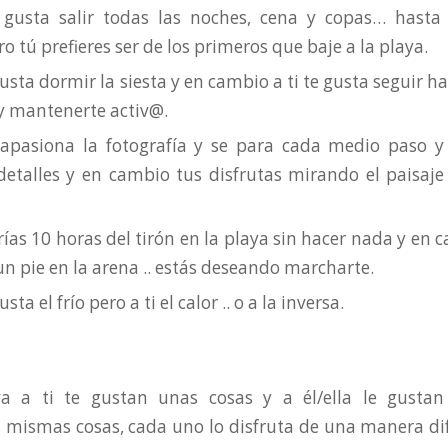
e gusta salir todas las noches, cena y copas… hasta
o tú prefieres ser de los primeros que baje a la playa.
 gusta dormir la siesta y en cambio a ti te gusta seguir ha
 y mantenerte activ@.
e apasiona la fotografía y se para cada medio paso y
etalles y en cambio tus disfrutas mirando el paisaj
rías 10 horas del tirón en la playa sin hacer nada y en
n pie en la arena .. estás deseando marcharte.
usta el frío pero a ti el calor .. o a la inversa.
va a ti te gustan unas cosas y a él/ella le gustan 
 mismas cosas, cada uno lo disfruta de una manera d