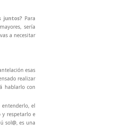
s juntos?
Para
mayores, sería
vas a necesitar
 antelación esas
ensado realizar
á hablarlo con
entenderlo, el
 y respetarlo e
tú sol@, es una