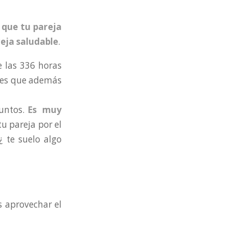
 que tu pareja
eja saludable
.
e las 336 horas
í es que además
juntos.
Es muy
u pareja por el
 te suelo algo
s aprovechar el