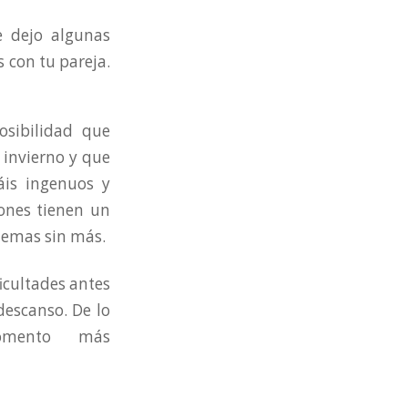
e dejo algunas
 con tu pareja.
osibilidad que
 invierno y que
áis ingenuos y
iones tienen un
lemas sin más.
icultades antes
descanso. De lo
el momento más