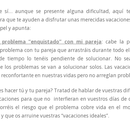
e sí… aunque se presente alguna dificultad, aquí t
ra que te ayuden a disfrutar unas merecidas vacaciones
apel y apunta:
 problema “enquistado” con mi pareja
: cabe la p
problema con tu pareja que arrastráis durante todo el
 de tiempo lo tenéis pendiente de solucionar. No se
e los problemas se van a solucionar solos. Las vacac
reconfortante en nuestras vidas pero no arreglan prob
 hacer tú y tu pareja? Tratad de hablar de vuestras dif
acaciones para que no interfieran en vuestros días de 
 corréis el riesgo que el problema cobre vida en 
y que os arruine vuestras “vacaciones ideales”.