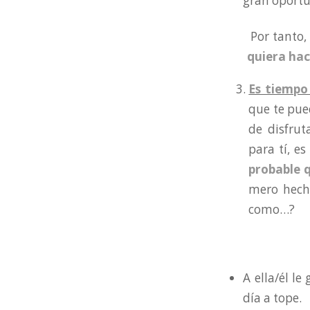
gran oportu
Por tanto,
quiera hac
Es tiempo
que te pue
de disfru
para tí, e
probable q
mero hecho
como…?
A ella/él l
día a tope.