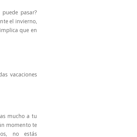
 puede pasar?
te el invierno,
 implica que en
das vacaciones
eras mucho a tu
lgún momento te
tos, no estás