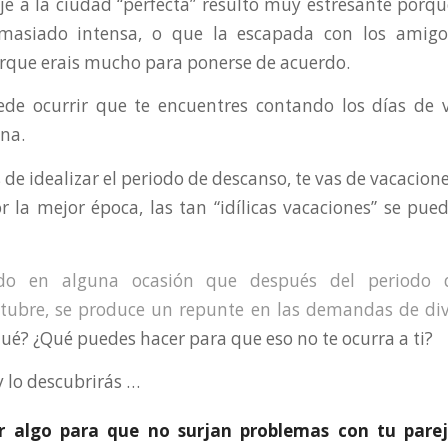
iaje a la ciudad “perfecta” resultó muy estresante porq
emasiado intensa, o que la escapada con los amig
rque erais mucho para ponerse de acuerdo.
ede ocurrir que te encuentres contando los días de v
na.
de idealizar el periodo de descanso, te vas de vacacion
r la mejor época, las tan “idílicas vacaciones” se pue
do en alguna ocasión que después del periodo d
ctubre, se produce un repunte en las demandas de div
ué? ¿Qué puedes hacer para que eso no te ocurra a ti?
y lo descubrirás …
r algo para que no surjan problemas con tu parej