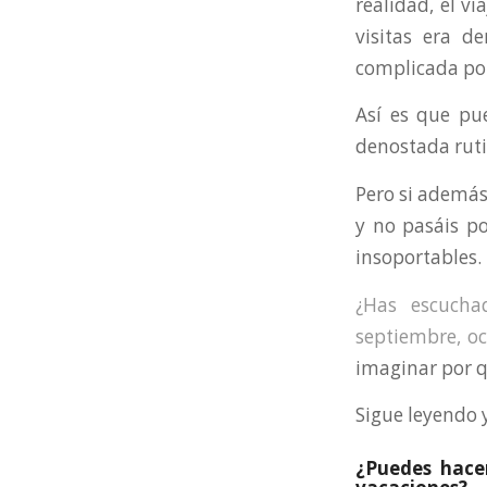
realidad, el v
visitas era d
complicada po
Así es que pu
denostada ruti
Pero si además 
y no pasáis po
insoportables.
¿Has escucha
septiembre, o
imaginar por q
Sigue leyendo 
¿Puedes hace