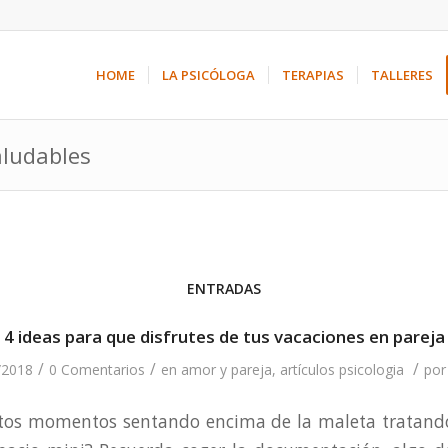
HOME
LA PSICÓLOGA
TERAPIAS
TALLERES
aludables
ENTRADAS
4 ideas para que disfrutes de tus vacaciones en pareja
/
/
/
/2018
0 Comentarios
en
amor y pareja
,
artículos psicologia
po
estos momentos sentando encima de la maleta tratando