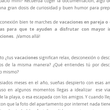
pacio mini? Recuerda coger la documentación, algo de
 una
gran dosis de curiosidad y buen humor para prep
sconexión bien te marches de
vacaciones en pareja o 
as
para que te ayuden a disfrutar con mayor i
ciones
. ¡Vamos allá!
to ¿tus
vacaciones
significan relax, desconexión o desc
os de la misma manera? ¿Qué entiendes tú por desc
lo mismo?
iados meses en el año, sueñas despierto con esas an
luso en algunos momentos llegas a idealizar ese via
 la playa, o esa escapada con los amigos. Y cuando l
con que la foto del apartamento por internet nada tiene