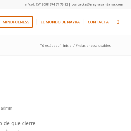
nºcol. CV12098 674 74 75 82 | contacta@nayrasantana.com
MINDFULNESS
EL MUNDO DE NAYRA
CONTACTA
Tú estás aquí:
Inicio
/
#relacionessaludables
r
admin
 de que cierre