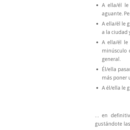
A ella/él l
aguante. Per
A ella/él le
a la ciudad
A ella/él l
minúsculo d
general.
Él/ella pasa
más poner u
A él/ella le g
… en definiti
gustándote las