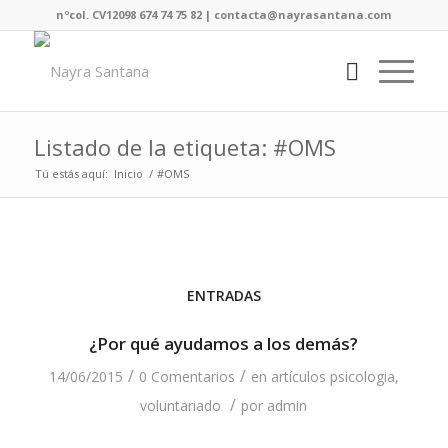
nºcol. CV12098 674 74 75 82 | contacta@nayrasantana.com
Listado de la etiqueta: #OMS
Tú estás aquí:
Inicio
/
#OMS
ENTRADAS
¿Por qué ayudamos a los demás?
/
/
14/06/2015
0 Comentarios
en
artículos psicologia
,
/
voluntariado
por
admin