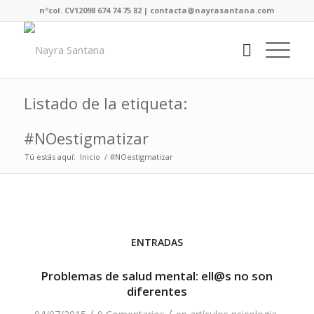
nºcol. CV12098 674 74 75 82 | contacta@nayrasantana.com
Listado de la etiqueta:
#NOestigmatizar
Tú estás aquí:
Inicio
/
#NOestigmatizar
ENTRADAS
Problemas de salud mental: ell@s no son
diferentes