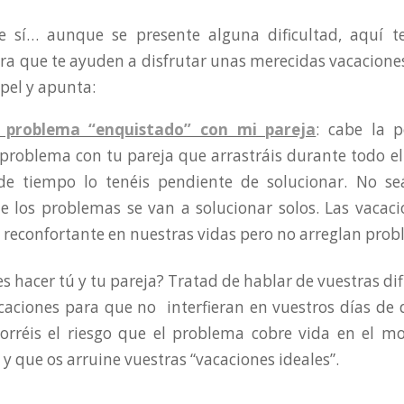
e sí… aunque se presente alguna dificultad, aquí t
ra que te ayuden a disfrutar unas merecidas vacaciones
apel y apunta:
 problema “enquistado” con mi pareja
: cabe la p
problema con tu pareja que arrastráis durante todo el
 de tiempo lo tenéis pendiente de solucionar. No se
e los problemas se van a solucionar solos. Las vacac
reconfortante en nuestras vidas pero no arreglan prob
 hacer tú y tu pareja? Tratad de hablar de vuestras dif
acaciones para que no interfieran en vuestros días de 
 corréis el riesgo que el problema cobre vida en 
y que os arruine vuestras “vacaciones ideales”.