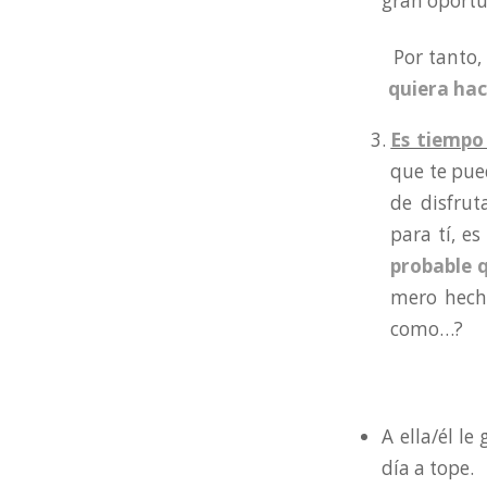
gran oportu
Por tanto,
quiera hac
Es tiempo
que te pue
de disfru
para tí, e
probable q
mero hecho
como…?
A ella/él l
día a tope.