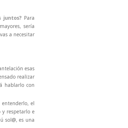
s juntos?
Para
mayores, sería
vas a necesitar
 antelación esas
ensado realizar
á hablarlo con
entenderlo, el
 y respetarlo e
tú sol@, es una