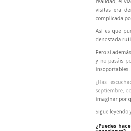
realidad, el v
visitas era d
complicada po
Así es que pu
denostada ruti
Pero si además 
y no pasáis po
insoportables.
¿Has escucha
septiembre, o
imaginar por q
Sigue leyendo 
¿Puedes hace