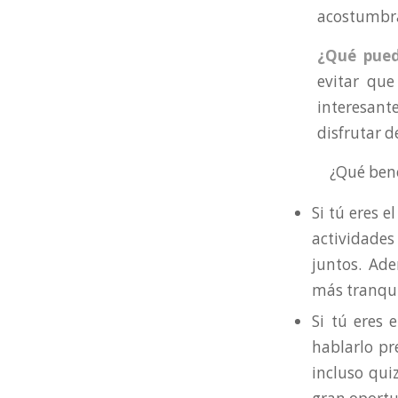
acostumbrad
¿Qué pued
evitar que
interesant
disfrutar 
¿Qué benefi
Si tú eres e
actividades
juntos. Ad
más tranquil
Si tú eres 
hablarlo pr
incluso qui