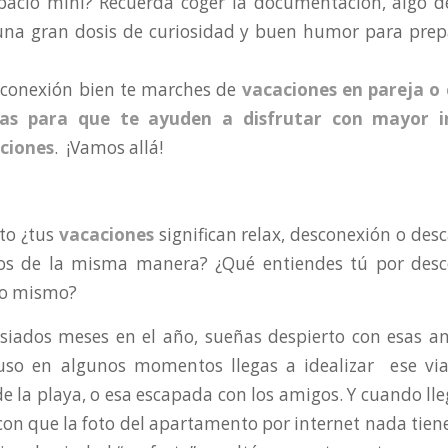
pacio mini? Recuerda coger la documentación, algo de
 una
gran dosis de curiosidad y buen humor para prep
sconexión bien te marches de
vacaciones en pareja o 
as
para que te ayuden a disfrutar con mayor i
ciones
. ¡Vamos allá!
to ¿tus
vacaciones
significan relax, desconexión o desc
os de la misma manera? ¿Qué entiendes tú por desc
lo mismo?
iados meses en el año, sueñas despierto con esas an
luso en algunos momentos llegas a idealizar ese via
 la playa, o esa escapada con los amigos. Y cuando l
con que la foto del apartamento por internet nada tiene