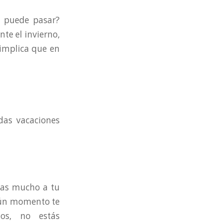
 puede pasar?
te el invierno,
 implica que en
das vacaciones
eras mucho a tu
lgún momento te
tos, no estás