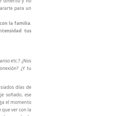
 dinerito y no
ararte para un
con la familia
.
ntensidad tus
anso etc.? ¿Nos
onexión? ¿Y tu
siados días de
je soñado, ese
lega el momento
 que ver con la