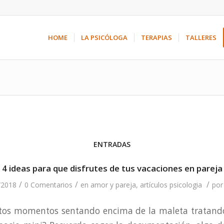
HOME
LA PSICÓLOGA
TERAPIAS
TALLERES
ENTRADAS
4 ideas para que disfrutes de tus vacaciones en pareja
/
/
/
/2018
0 Comentarios
en
amor y pareja
,
artículos psicologia
po
estos momentos sentando encima de la maleta tratando