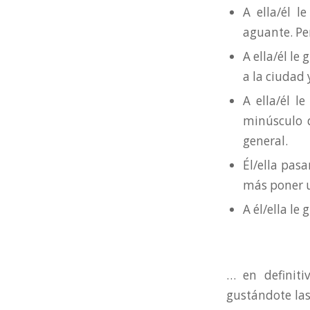
A ella/él l
aguante. Per
A ella/él le
a la ciudad
A ella/él l
minúsculo d
general.
Él/ella pasa
más poner u
A él/ella le g
… en definiti
gustándote las