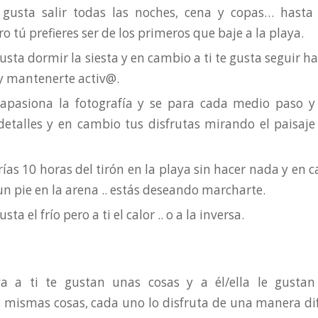
e gusta salir todas las noches, cena y copas… hasta
o tú prefieres ser de los primeros que baje a la playa.
 gusta dormir la siesta y en cambio a ti te gusta seguir ha
 y mantenerte activ@.
e apasiona la fotografía y se para cada medio paso y
etalles y en cambio tus disfrutas mirando el paisaj
rías 10 horas del tirón en la playa sin hacer nada y en
n pie en la arena .. estás deseando marcharte.
usta el frío pero a ti el calor .. o a la inversa.
va a ti te gustan unas cosas y a él/ella le gustan 
 mismas cosas, cada uno lo disfruta de una manera d