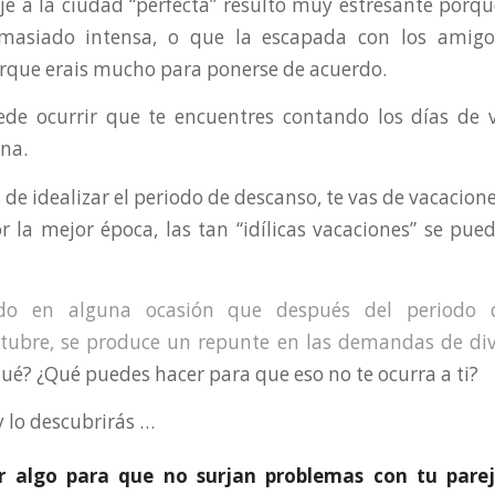
iaje a la ciudad “perfecta” resultó muy estresante porq
emasiado intensa, o que la escapada con los amig
rque erais mucho para ponerse de acuerdo.
ede ocurrir que te encuentres contando los días de v
na.
de idealizar el periodo de descanso, te vas de vacacion
r la mejor época, las tan “idílicas vacaciones” se pue
do en alguna ocasión que después del periodo d
ctubre, se produce un repunte en las demandas de div
ué? ¿Qué puedes hacer para que eso no te ocurra a ti?
y lo descubrirás …
r algo para que no surjan problemas con tu parej