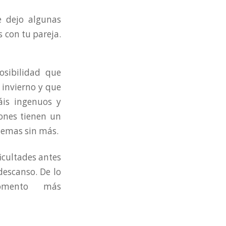
e dejo algunas
 con tu pareja.
osibilidad que
 invierno y que
áis ingenuos y
iones tienen un
lemas sin más.
icultades antes
descanso. De lo
el momento más