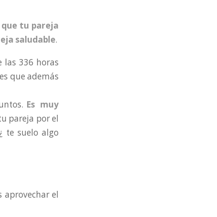
 que tu pareja
eja saludable
.
e las 336 horas
í es que además
juntos.
Es muy
u pareja por el
 te suelo algo
s aprovechar el