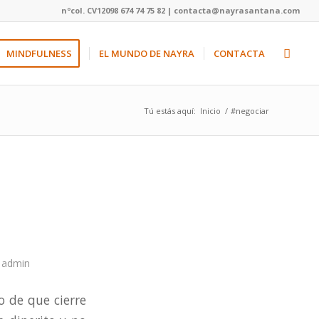
nºcol. CV12098 674 74 75 82 | contacta@nayrasantana.com
MINDFULNESS
EL MUNDO DE NAYRA
CONTACTA
Tú estás aquí:
Inicio
/
#negociar
r
admin
 de que cierre