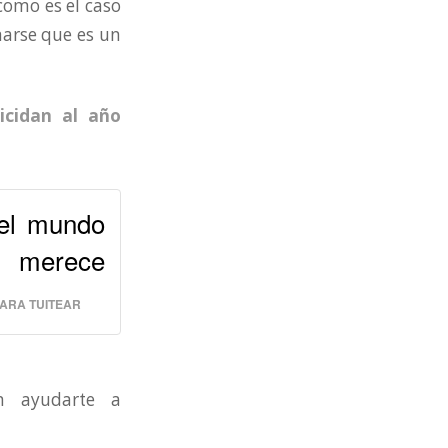
como es el caso
marse que es un
icidan al año
el mundo
e merece
PARA TUITEAR
 ayudarte a