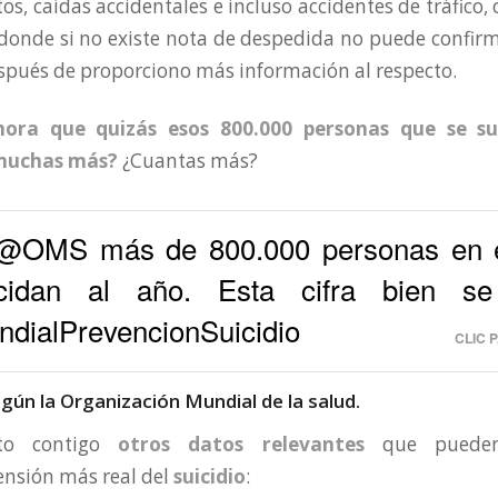
s, caídas accidentales e incluso accidentes de tráfico, 
donde si no existe nota de despedida no puede confir
espués de proporciono más información al respecto.
hora que quizás esos 800.000 personas que se su
 muchas más?
¿Cuantas más?
@OMS más de 800.000 personas en 
cidan al año. Esta cifra bien s
dialPrevencionSuicidio
CLIC 
egún la Organización Mundial de la salud.
to contigo
otros datos relevantes
que pueden
ensión más real del
suicidio
: