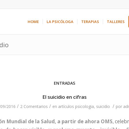
HOME
LA PSICÓLOGA
TERAPIAS
TALLERES
dio
ENTRADAS
El suicidio en cifras
/
/
/
/09/2016
2 Comentarios
en
artículos psicologia
,
suicidio
por
ad
n Mundial de la Salud, a partir de ahora OMS
, celeb