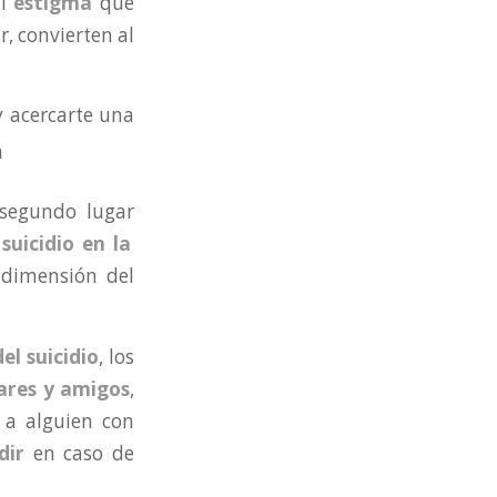
El
estigma
que
r, convierten al
 acercarte una
 segundo lugar
l
suicidio en la
dimensión del
el suicidio
, los
ares y amigos
,
 a alguien con
dir
en caso de