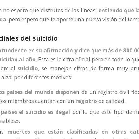
n no espero que disfrutes de las líneas,
entiendo que l
uda
, pero espero que te aporte una nueva visión del tema 
iales del suicidio
tundente en su afirmación y dice que más de 800.0
uicidan al año
. Esta es la cifra oficial pero en todo lo q
obre el
suicidio,
se manejan cifras de forma muy pru
 alza, por diferentes motivos:
os países del mundo dispone
n de un registro civil fi
ados miembros cuentan con un
registro
de calidad.
países el suicidio es ilegal
por lo que este tipo de 
sibles».
has
muertes que están clasificadas en otras cat