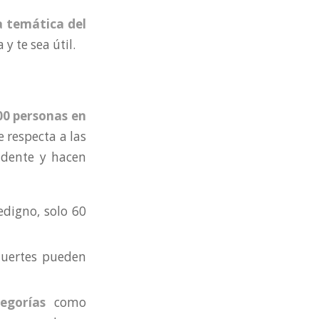
a temática del
y te sea útil.
00 personas en
ue respecta a las
dente y hacen
dedigno, solo 60
muertes pueden
egorías
como