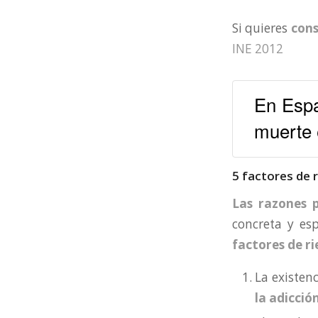
Si quieres
cons
INE 2012
En Espa
muerte 
5 factores de r
Las razones p
concreta y esp
factores de ri
La existen
la adicció