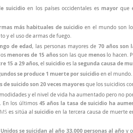
e suicidio
en los países occidentales es
mayor
que e
rmas más habituales de suicidio
en el mundo son los
o y el uso de armas de fuego.
ngo de edad
, las personas mayores de
70 años son l
 los
menores de 15 años
son las que
menos
lo hacen. P
re 15 a 29 años
, el
suicidio
es la
segunda causa de mu
undos se produce 1 muerte por suicidio
en el mundo.
s de suicido son 20 veces mayores
que los suicidios 
modidades y el nivel de vida ha aumentado pero no por e
n. En los últimos
45 años la tasa de suicidio ha aum
MS
es sitúa al
suicidio
en la tercera causa de muerte en
Unidos se suicidan al año 33.000 personas al año
y o