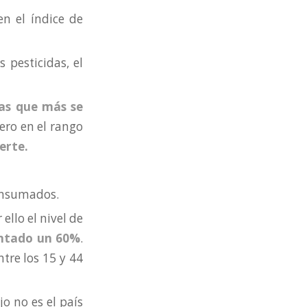
n el índice de
 pesticidas, el
as que más se
ero en el rango
erte.
consumados.
llo el nivel de
entado un 60%
.
tre los 15 y 44
jo no es el país