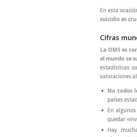
En esta ocasió
suicidio es cr
Cifras mund
La OMS es con
el mundo se s
estadísticas s
valoraciones al
No todos l
países est
En algunos
quedar «invi
Hay muc