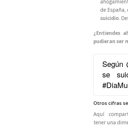
ahogamiento
de España, 
suicidio
. D
¿Entiendes a
pudieran ser
Según 
se sui
#DiaMun
Otros cifras s
Aquí compar
tener una dim