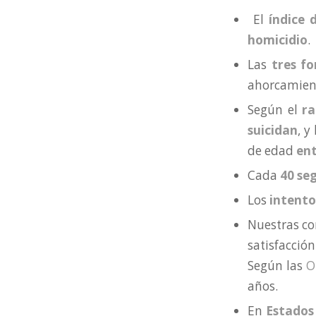
El
índice d
homicidio
.
Las
tres fo
ahorcamient
Según el
ra
suicidan
, y
de edad
ent
Cada
40 seg
Los
intento
Nuestras co
satisfacció
Según las
O
años.
En
Estados 