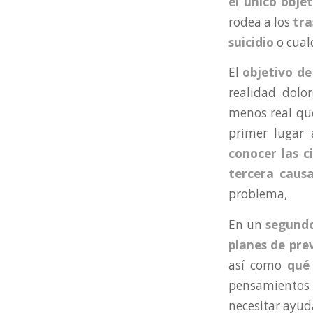
el único obje
rodea a los
tr
suicidio
o cual
El
objetivo de
realidad dol
menos real qu
primer lugar 
conocer las c
tercera caus
problema,
En un
segundo
planes de pre
así como
qué
pensamientos 
necesitar ayud