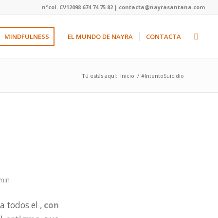
nºcol. CV12098 674 74 75 82 | contacta@nayrasantana.com
MINDFULNESS
EL MUNDO DE NAYRA
CONTACTA
Tú estás aquí:
Inicio
/
#IntentoSuicidio
min
ra todos el ,
con