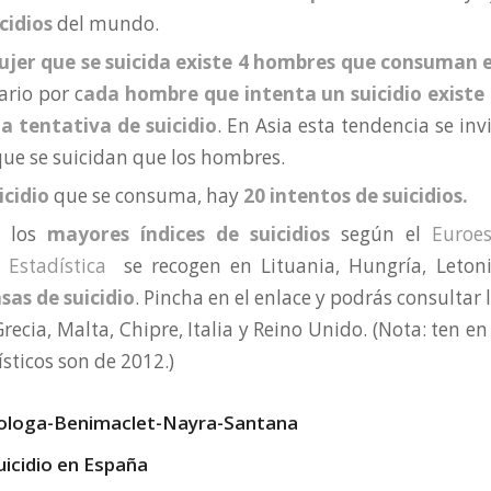
cidios
del mundo.
jer que se suicida existe 4 hombres que consuman el
ario por c
ada hombre que intenta un suicidio existe
a tentativa de suicidio
. En Asia esta tendencia se in
que se suicidan que los hombres.
icidio
que se consuma, hay
20 intentos de suicidios.
,
los
mayores índices de suicidios
según el
Euroes
 Estadística
se recogen en Lituania, Hungría, Letoni
sas de suicidio
. Pincha en el enlace y podrás consultar 
recia, Malta, Chipre, Italia y Reino Unido. (Nota: ten e
sticos son de 2012.)
uicidio en España