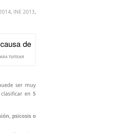
 2014
,
INE 2013
,
 causa de
PARA TUITEAR
uede ser muy
clasificar en
5
ón, psicosis o