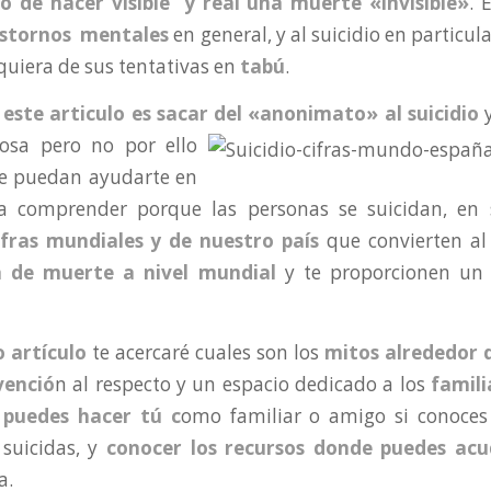
to de hacer visible y real una muerte «invisible»
. 
astornos mentales
en general, y al suicidio en particula
quiera de sus tentativas en
tabú
.
 este articulo
es sacar del «anonimato» al suicidio
y
orosa pero no
por ello
e puedan ayudarte en
a comprender porque las personas se suicidan, en
ifras mundiales y de nuestro país
que convierten a
a de muerte a nivel mundial
y te proporcionen un 
 artículo
te acercaré cuales son los
mitos alrededor d
venció
n al respecto y un espacio dedicado a los
famili
 puedes hacer tú c
omo familiar o amigo si conoces
suicidas, y
conocer los recursos donde puedes acu
a.