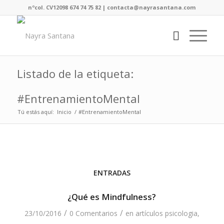
nºcol. CV12098 674 74 75 82 | contacta@nayrasantana.com
Listado de la etiqueta:
#EntrenamientoMental
Tú estás aquí:
Inicio
/
#EntrenamientoMental
ENTRADAS
¿Qué es Mindfulness?
/
/
23/10/2016
0 Comentarios
en
artículos psicologia
,