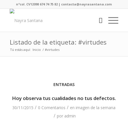
nºcol. CV12098 674 74 75 82 | contacta@nayrasantana.com
Listado de la etiqueta: #virtudes
Tú estás aquí:
Inicio
/
#virtudes
ENTRADAS
Hoy observa tus cualidades no tus defectos.
/
/
30/11/2015
0 Comentarios
en
imagen de la semana
/
por
admin