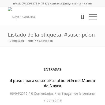
nºcol. CV12098 674 74 75 82 | contacta@nayrasantana.com
Listado de la etiqueta: #suscripcion
Tú estás aquí:
Inicio
/
#suscripcion
ENTRADAS
4 pasos para suscribirte al boletín del Mundo
de Nayra
/
/
06/04/2016
0 Comentarios
en
imagen de la semana
/
por
admin