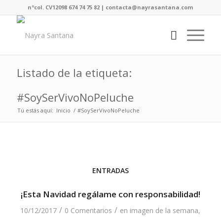
nºcol. CV12098 674 74 75 82 | contacta@nayrasantana.com
Listado de la etiqueta:
#SoySerVivoNoPeluche
Tú estás aquí:
Inicio
/
#SoySerVivoNoPeluche
ENTRADAS
¡Esta Navidad regálame con responsabilidad!
/
/
10/12/2017
0 Comentarios
en
imagen de la semana
,