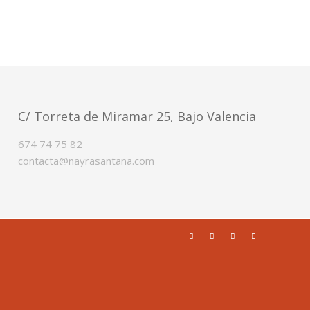
C/ Torreta de Miramar 25, Bajo Valencia
674 74 75 82
contacta@nayrasantana.com