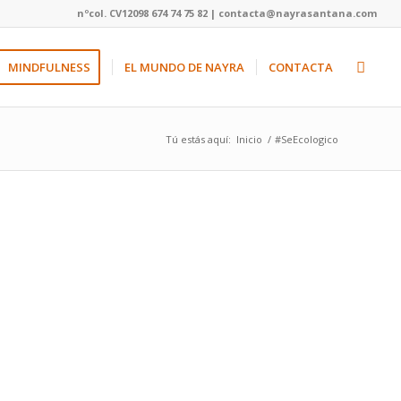
nºcol. CV12098 674 74 75 82 | contacta@nayrasantana.com
MINDFULNESS
EL MUNDO DE NAYRA
CONTACTA
Tú estás aquí:
Inicio
/
#SeEcologico