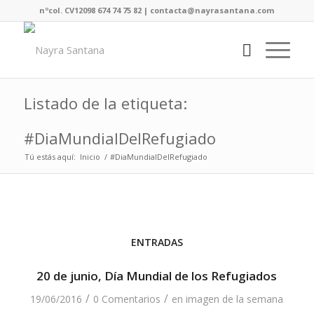
nºcol. CV12098 674 74 75 82 | contacta@nayrasantana.com
Listado de la etiqueta:
#DiaMundialDelRefugiado
Tú estás aquí:
Inicio
/
#DiaMundialDelRefugiado
ENTRADAS
20 de junio, Día Mundial de los Refugiados
/
/
19/06/2016
0 Comentarios
en
imagen de la semana